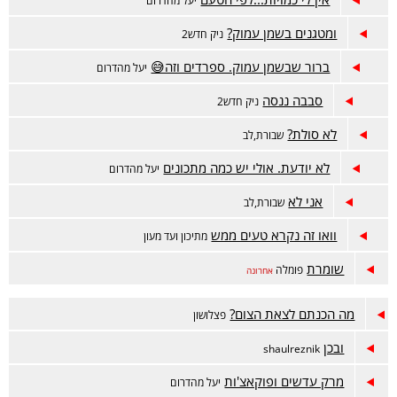
יעל מהדרום
ומטגנים בשמן עמוק?
ניק חדש2
ברור שבשמן עמוק. ספרדים וזה😅
יעל מהדרום
סבבה ננסה
ניק חדש2
לא סולת?
שבורת,לב
לא יודעת. אולי יש כמה מתכונים
יעל מהדרום
אני לא
שבורת,לב
וואו זה נקרא טעים ממש
מתיכון ועד מעון
שומרת
פומלה
אחרונה
מה הכנתם לצאת הצום?
פצלושון
ובכן
shaulreznik
מרק עדשים ופוקאצ'ות
יעל מהדרום