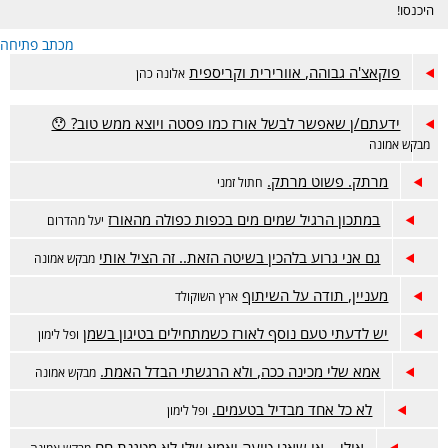
היכנסו!
מכתב פתיחה
פוקאצ'ה גבוהה, אוורירית וקריספית
אלונה כהן
ידעתם/ן שאפשר לבשל אורז כמו פסטה ויוצא ממש טוב? 😯
מבקש אמונה
מרתק. פשוט מרתק.
חתול זמני
במתכון הרגיל שמים מים בכפות כפולה מהאורז
יעל מהדרום
גם אני גרוע בלהכין בשיטה הזאת.. זה הציל אותי
מבקש אמונה
מעניין, תודה על השיתוף
ארץ השוקולד
יש לדעתי טעם נוסף לאורז כשמתחילים בטיגון בשמן
ופל לימון
אמא שלי מכינה ככה, ולא הרגשתי הבדל האמת.
מבקש אמונה
לא כל אחד מבדיל בטעמים.
ופל לימון
אולי... או שאני טועה ואמא שלי לא מטגנת חח