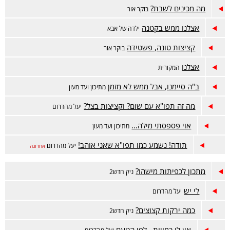
מה מכינים לשבת?
בוקר אור
אצלנו ממש בקטנה
ילדה של אבא
קציצות טונה, פשטידה
בוקר אור
אצלנו
המקורית
ב"ה סיימנו, אבל ממש לא מזמן
מתיכון ועד מעון
מה זה תפו"א עם שום? וקציצות בצל?
יעל מהדרום
אוי פספסתי מילה...
מתיכון ועד מעון
תודה! נשמע כמו תפו"א שאני אוהב!
יעל מהדרום
אחרונה
מתכון לכפיתות מישהו?
ניק חדש2
לי יש
יעל מהדרום
כמה ירקות קצוצים?
ניק חדש2
אין לי כמויות...לפי הטעם