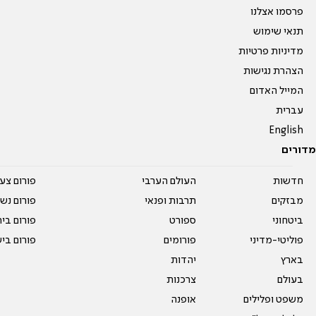
פרסמו אצלנו
תנאי שימוש
מדיניות פרטיות
הצהרת נגישות
המייל האדום
עברית
English
מדורים
חדשות
העולם הערבי
פורום צע
מבזקים
תרבות ופנאי
פורום נשו
ביטחוני
ספורט
פורום בי
פוליטי-מדיני
פורומים
פורום בי
בארץ
יהדות
בעולם
צרכנות
משפט ופלילים
אופנה