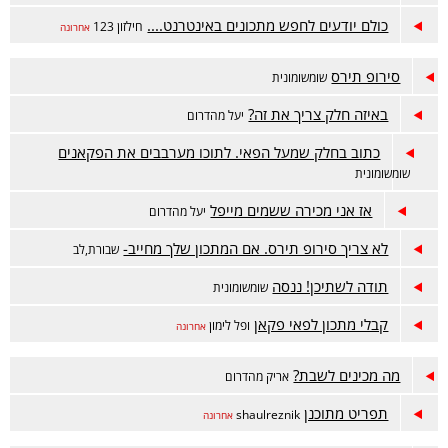
כולם יודעים לחפש מתכונים באינטרנט....
חילזון 123
אחרונה
סירופ תירס
שומשומונית
באיזה חלק צריך את זה?
יעל מהדרום
כתוב בחלק שמעל הפאי. לתוכו מערבבים את הפקאנים
שומשומונית
אז אני מכירה ששמים מייפל
יעל מהדרום
לא צריך סירופ תירס. אם המתכון שלך מחייב-
שבורת,לב
תודה לשתיכן! ננסה
שומשומונית
קבלי מתכון לפאי פקאן
ופל לימון
אחרונה
מה מכינים לשבת?
אריק מהדרום
תפריט מתוכנן
shaulreznik
אחרונה