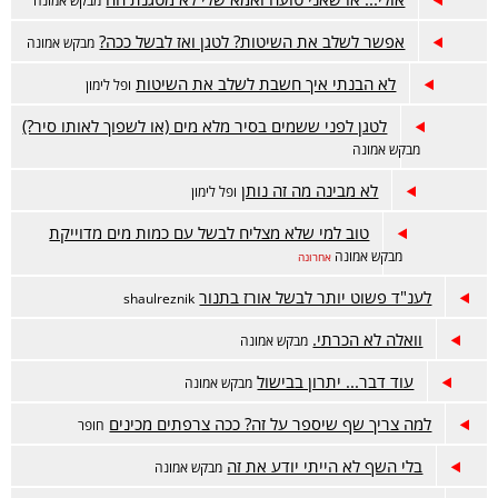
מבקש אמונה
אפשר לשלב את השיטות? לטגן ואז לבשל ככה?
מבקש אמונה
לא הבנתי איך חשבת לשלב את השיטות
ופל לימון
לטגן לפני ששמים בסיר מלא מים (או לשפוך לאותו סיר?)
מבקש אמונה
לא מבינה מה זה נותן
ופל לימון
טוב למי שלא מצליח לבשל עם כמות מים מדוייקת
מבקש אמונה
אחרונה
לענ"ד פשוט יותר לבשל אורז בתנור
shaulreznik
וואלה לא הכרתי.
מבקש אמונה
עוד דבר... יתרון בבישול
מבקש אמונה
למה צריך שף שיספר על זה? ככה צרפתים מכינים
חופר
בלי השף לא הייתי יודע את זה
מבקש אמונה