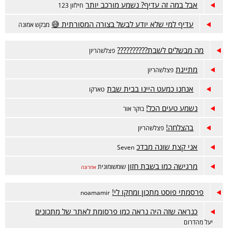
אבל במה זה עדיף? נשמע מורכב יותר
חילזון 123
עדיף למי שלא יודע לבשל בצורה המסורתית 😅
מבקש אמונה
מה מבשלים לשבת??????????
פצלשהריון
מתייגת
פצלשהריון
אנחנו כמעט היינו בבית שבת
טארקו
נשמע טעים הכל!
בוקר אור
בהצלחה!
פצלשהריון
אני קצת שונה מבדכ
Seven
מרגישה כמו בשבת חזון
שומשומונית
אחרונה
פרסמתי פוסט מתכון ומחקו לי!
noamamir
כנראה שזה היה נראה כמו פרסומת לאתר של מתכונים
יעל מהדרום