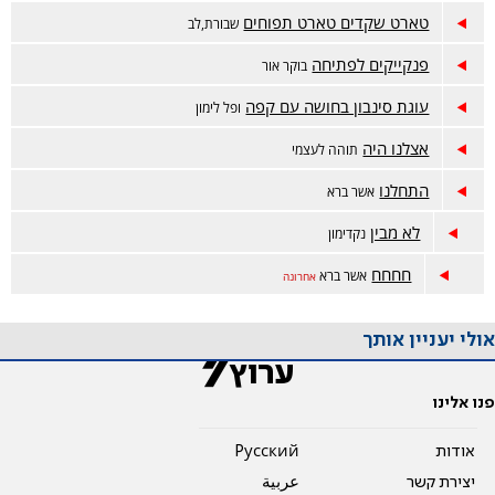
טארט שקדים טארט תפוחים
שבורת,לב
פנקייקים לפתיחה
בוקר אור
עוגת סינבון בחושה עם קפה
ופל לימון
אצלנו היה
תוהה לעצמי
התחלנו
אשר ברא
לא מבין
נקדימון
חחחח
אשר ברא
אחרונה
אולי יעניין אותך
פנו אלינו
אודות
Pусский
יצירת קשר
عربية