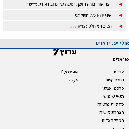
יוצר אור ובורא חושך, עושה שלום ובורא רע
נקדימון
איני יודע כלל
חתול זמני
הטוב המוחלט
פצל"פ
אחרונה
אולי יעניין אותך
פנו אלינו
אודות
Pусский
יצירת קשר
عربية
פרסמו אצלנו
תנאי שימוש
מדיניות פרטיות
הצהרת נגישות
המייל האדום
עברית