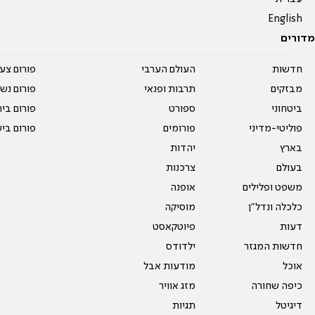
English
מדורים
חדשות
העולם הערבי
פורום צע
מבזקים
תרבות ופנאי
פורום נשו
ביטחוני
ספורט
פורום בי
פוליטי-מדיני
פורומים
פורום בי
בארץ
יהדות
בעולם
צרכנות
משפט ופלילים
אופנה
כלכלה ונדל"ן
מוסיקה
דעות
פיוטקאסט
חדשות המגזר
ילדודס
אוכל
מודעות אבל
כיפה שחורה
מזג אוויר
דיגיטל
תגיות