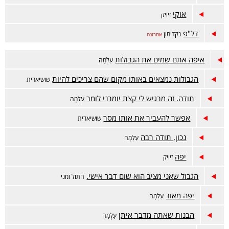
אוקי
זיויק
דל"פ
נקדימון
אחרונה
איפה אתם שמים את הגבולות
עַלְמָה
הגבולות נמצאים באותו מקום שהם צריכים להיות
שושיאדית
תודה. זה מרגיש לי קצת יומרני לומר
עַלְמָה
אפשר להעביר את אותו מסר
שושיאדית
נכון, תודה רבה
עַלְמָה
יפה
זיויק
הגבול שאני מציב הוא שום דבר אישי.
חתול זמני
יפה מאוד
עַלְמָה
הבנות שאתה מדבר איתן
עַלְמָה