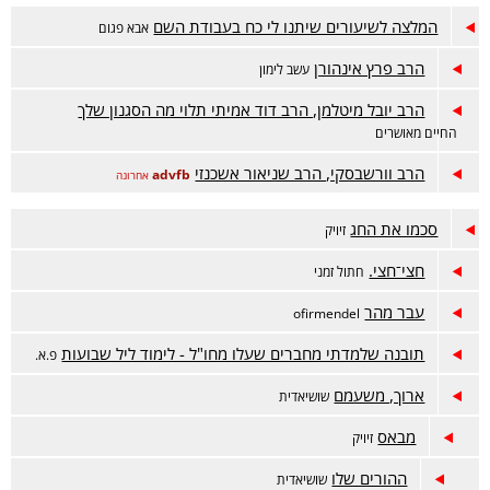
המלצה לשיעורים שיתנו לי כח בעבודת השם
אבא פגום
הרב פרץ אינהורן
עשב לימון
הרב יובל מיטלמן, הרב דוד אמיתי תלוי מה הסגנון שלך
החיים מאושרים
הרב וורשבסקי, הרב שניאור אשכנזי
advfb
אחרונה
סכמו את החג
זיויק
חצי־חצי.
חתול זמני
עבר מהר
ofirmendel
תובנה שלמדתי מחברים שעלו מחו"ל - לימוד ליל שבועות
פ.א.
ארוך, משעמם
שושיאדית
מבאס
זיויק
ההורים שלו
שושיאדית