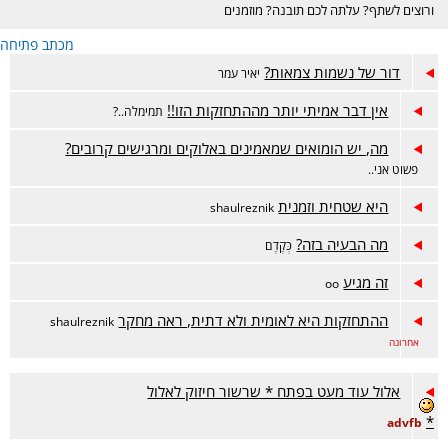
ורוצים לשתף? עלתה לכם תובנה? מוזמנים
בכיף :)
מכתב פתיחה
דור של נשמות צמאות?
יאיר עמר
אין דבר אמיתי יותר מההתחזקות הזו!!
תמימלה..?
מה, יש הומואים שמאמינים באלוקים ומרגישים קרובים?
פשוט אני..
היא שטחית וזמנית
shaulreznik
מה הבעיה בזה?
כְּקֶדֶם
זה מגיע
oo
ההתחזקות היא לאומית ולא דתית, ראה מחקר
shaulreznik
אחרונה
אלול עוד מעט בפתח * שרשור חיזוק לאלול
*
advfb