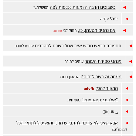
כשבוכים הרבה הדמעות נכנסות לפה
תמימלה..?
יפה!
עַלְמָה
אם נהנים מטעמן, כן.
חתול זמני
אחרונה
תספורת בראש חודש אייר שחל בשבת לספרדים
עיתים לתורה
מנהגי ספירת העומר
עיתים לתורה
מי/מה זה בשבילכם ה'?
הרשפון הנודד
המקור להכל
advfb
"אילו ידעתיו-הייתיו"
נפש חיה.
..
אני:)))))
אבא שאני לא צריכה להתבייש ממנו והוא יכול לתתלי הכל
תמימלה..?