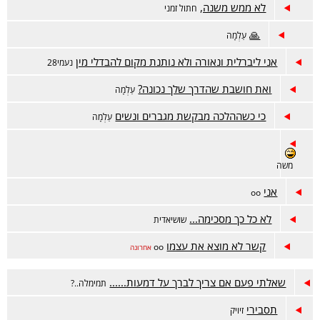
לא ממש משנה,
חתול זמני
🙏
עַלְמָה
אני ליברלית ונאורה ולא נותנת מקום להבדלי מין
נעמי28
ואת חושבת שהדרך שלך נכונה?
עַלְמָה
כי כשההלכה מבקשת מגברים ונשים
עַלְמָה
משה
אני
oo
לא כל כך מסכימה...
שושיאדית
קשר לא מוצא את עצמו
oo
אחרונה
שאלתי פעם אם צריך לברך על דמעות......
תמימלה..?
תסבירי
זיויק