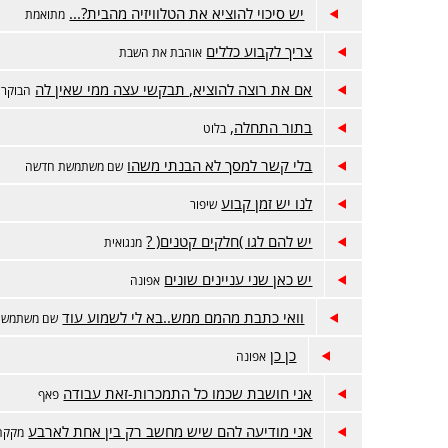
יש סיכוי להוציא את הטלוויזיה מהבית?...
מתואמת
צריך לקבוע כללים
אוהבת את השבת
אם את רוצה להוציא, תבקשי עצה ממי שאין לה
הבוקר 
בתור התחלה,
בלוט
בלי קשר למסך לא הבנתי משהו
שם משתמשת חדשה
לנו יש זמן קבוע
שיפור
יש להם לגו )חלקים קטנים( ?
מנגואית
יש כאן שני עניינים שונים
אפונה
וואי כתבת מהמם ממש..בא לי לשמוע עוד
שם משתמשת
כן כן
אפונה
אני חושבת שכמו כל התמכרות-זאת עבודה
פאף
אני מודיעה להם שיש מחשב רק בין אחת לארבע
מקקה