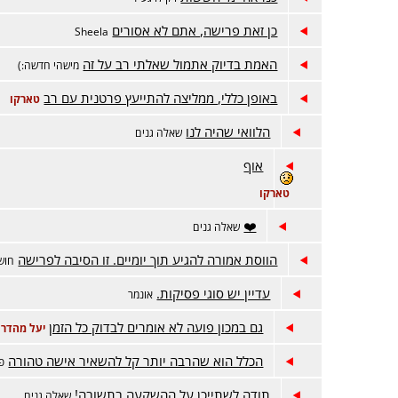
כן זאת פרישה, אתם לא אסורים
Sheela
האמת בדיוק אתמול שאלתי רב על זה
מישהי חדשה:)
באופן כללי, ממליצה להתייעץ פרטנית עם רב
טארקו
הלוואי שהיה לנו
שאלה גנים
אוף
טארקו
❤️
שאלה גנים
הווסת אמורה להגיע תוך יומיים. זו הסיבה לפרישה
חוש
עדיין יש סוגי פסיקות.
אונמר
גם במכון פועה לא אומרים לבדוק כל הזמן
יעל מהדרו
הכלל הוא שהרבה יותר קל להשאיר אישה טהורה
פ
תודה לשתייכן על ההשקעה בתשובה!
שאלה גנים