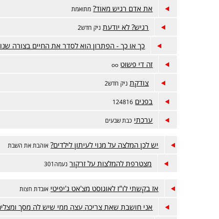
את אדם רגיש מאוד?
מתואמת
רגיש? לא יודעת
ניק חדש2
כך או כך - הפתרון הוא לסדר את החיים בצורה שנו
זה די פשוט
oo
צודקת
ניק חדש2
בפנים
124816
ערכתי
כבת שבעים
יש לכן המלצה על מנוי לעיתון לילדים?
אוהבת את השבת
מצטרפת להמלצות על זרקור
נעמה301
אז בקשתי לו"ז לאוגוסט מצ'אט ג'יפיטי
אובדת חצות
אני חושבת שאת צריכה עצה ממי שיש לה מסך ומצליח