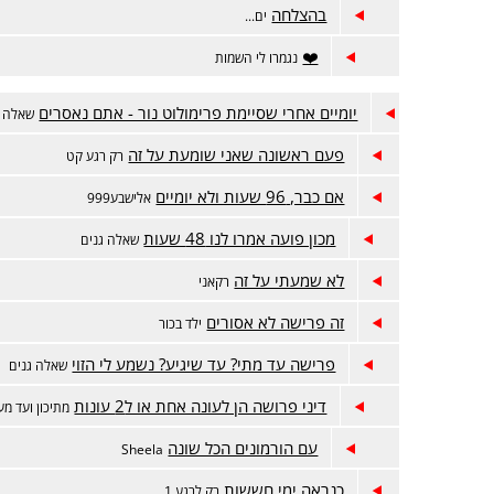
בהצלחה
ים...
❤️
נגמרו לי השמות
יומיים אחרי שסיימת פרימולוט נור - אתם נאסרים
שאלה ג
פעם ראשונה שאני שומעת על זה
רק רגע קט
אם כבר, 96 שעות ולא יומיים
אלישבע999
מכון פועה אמרו לנו 48 שעות
שאלה גנים
לא שמעתי על זה
רקאני
זה פרישה לא אסורים
ילד בכור
פרישה עד מתי? עד שיגיע? נשמע לי הזוי
שאלה גנים
דיני פרושה הן לעונה אחת או ל2 עונות
מתיכון ועד מעו
עם הורמונים הכל שונה
Sheela
כנראה ימי חששות
רק לרגע 1