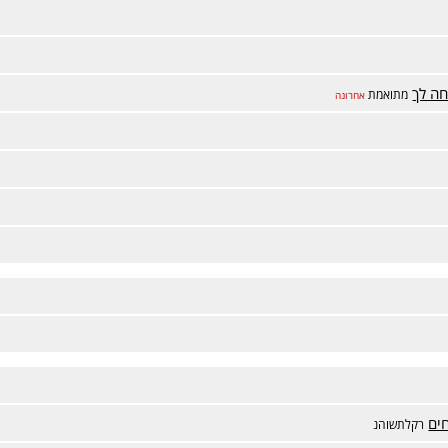
חה לך
מתואמת
אחרונה
ים
רקלתשוהנ