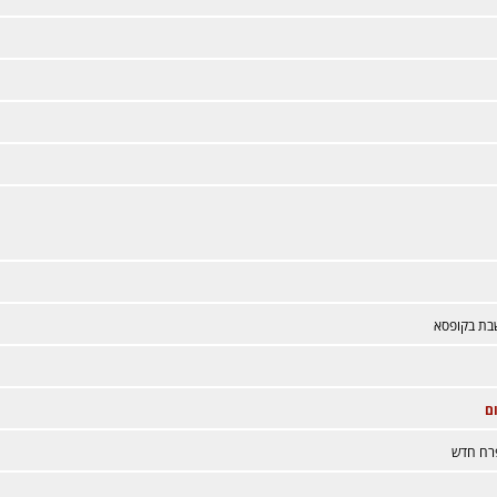
בת בקופסא
ם
רח חדש