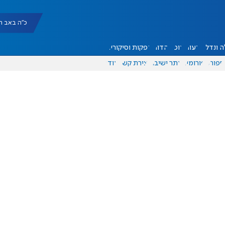
כ"ה באב תשפ"ו |
 ונדל"ן
דעות
אוכל
יהדות
הפקות וסיקורים
ספורט
פורומים
אתר ישיבה
יצירת קשר
עוד