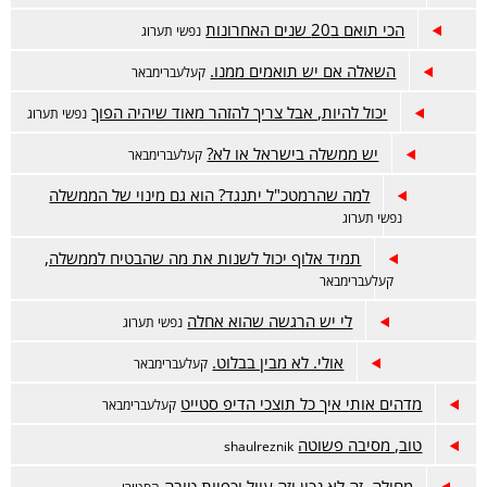
הכי תואם ב20 שנים האחרונות
נפשי תערוג
השאלה אם יש תואמים ממנו.
קעלעברימבאר
יכול להיות, אבל צריך להזהר מאוד שיהיה הפוך
נפשי תערוג
יש ממשלה בישראל או לא?
קעלעברימבאר
למה שהרמטכ"ל יתנגד? הוא גם מינוי של הממשלה
נפשי תערוג
תמיד אלוף יכול לשנות את מה שהבטיח לממשלה,
קעלעברימבאר
לי יש הרגשה שהוא אחלה
נפשי תערוג
אולי. לא מבין בבלוט.
קעלעברימבאר
מדהים אותי איך כל תוצכי הדיפ סטייט
קעלעברימבאר
טוב, מסיבה פשוטה
shaulreznik
מחילה, זה לא נכון וזה עוול וכפיות טובה