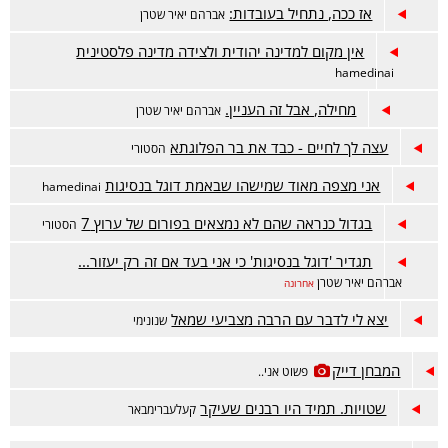
אז ככה, נתחיל בעובדות:
אברהם יאיר שטרן
אין מקום למדינה יהודית ולצידה מדינה פלסטינית
hamedinai
מחילה, אבל זה העניין.
אברהם יאיר שטרן
עצה לך לחיים - כבד את בר הפלוגתא
הסטורי
אני מצפה מאוד שמישהו שבאמת דוגל בנסיגות
hamedinai
בגדול כנראה שהם לא נמצאים בפורום של ערוץ 7
הסטורי
תגדיר 'דוגל בנסיגות' כי אני בעד אם זה רק יעזור...
אברהם יאיר שטרן
אחרונה
יצא לי לדבר עם הרבה מצביעי שמאל
שנונימי
המבחן דייק
פשוט אני..
שטויות. תמיד היו רבנים שעיקר
קעלעברימבאר