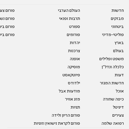
חדשות
העולם הערבי
פורום צע
מבזקים
תרבות ופנאי
פורום נשו
ביטחוני
ספורט
פורום בי
פוליטי-מדיני
פורומים
פורום בי
בארץ
יהדות
בעולם
צרכנות
משפט ופלילים
אופנה
כלכלה ונדל"ן
מוסיקה
דעות
פיוטקאסט
חדשות המגזר
ילדודס
אוכל
מודעות אבל
כיפה שחורה
מזג אוויר
דיגיטל
תגיות
צעירים
פורום הריון ולידה
רפואה שלמה
פורום לקראת נישואין וזוגיות