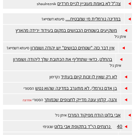
צה"ל לא באמת מעוניין לגייס חרדים
shaulreznik
במדינה נורמלית מי שמבטיח….
סיעתא דשמייא1
משקיעים בשטחים הכבושים במקום בעידוד ירידה מהארץ
איתן גיל
אין דבר כזה "שטחים כבושים" יש יהודה ושומרון
סיעתא דשמייא1
בהחלט, כדאי שתחליף את הכתובת שלך ליהודה ושומרון
איתן גיל
לא רק שאין לו זכות קיום בעתיד
נקדימון
בן אדם נורמלי, לא מתערב במדינה שהוא נטש
הסטורי
והנה, קלמן עונה מדייק לחצופים שכמותך
הסטורי
אחרונה
אבי בלוט הודח מפיקוד המרכז
איתן גיל
40 נרצחים הי"ד בתקופת אבי בלוט
שנונימי