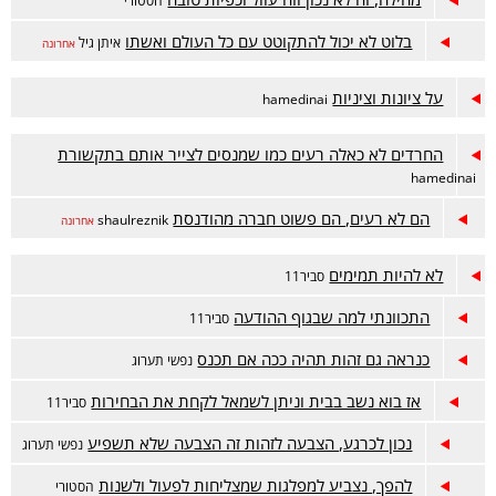
הסטורי
בלוט לא יכול להתקוטט עם כל העולם ואשתו
איתן גיל
אחרונה
על ציונות וציניות
hamedinai
החרדים לא כאלה רעים כמו שמנסים לצייר אותם בתקשורת
hamedinai
הם לא רעים, הם פשוט חברה מהודנסת
shaulreznik
אחרונה
לא להיות תמימים
סביר11
התכוונתי למה שבגוף ההודעה
סביר11
כנראה גם זהות תהיה ככה אם תכנס
נפשי תערוג
אז בוא נשב בבית וניתן לשמאל לקחת את הבחירות
סביר11
נכון לכרגע, הצבעה לזהות זה הצבעה שלא תשפיע
נפשי תערוג
להפך, נצביע למפלגות שמצליחות לפעול ולשנות
הסטורי