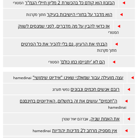
הבזבוז הוא קודם כל בהכשרת 2 מליון חיילי הגמ"ר
הסטורי
הוא מדבר על בחורי הישיבות בעיקר
מתוך סקרנות
אז כדאי להבין על מה מדברים, לפני שמנסים לשווק
הסטורי
הבנתי את הרעיון, גם בלי להכיר את כל הפרטים
מתוך סקרנות
הם לא 'יתגייסו כמו כולם'
הסטורי
עצה מועילה עבור שמאלני שאינו "אידיוט שימושי"
hamedinai
רובם אנשים חכמים ונבונים
נפשי תערוג
ה"חכמים" עושים את זה בתשלום, האידיוטים בחינםנם
hamedinai
את האמת שניה,
אברהם יאיר שטרן
אין מספיק מרחב ל2 מדינות יהודיות
hamedinai