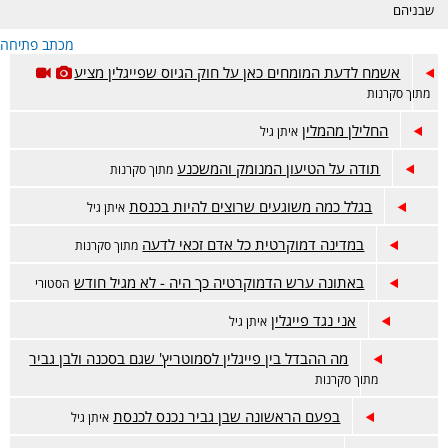
שבניהם
מכתב פתיחה
אשמח לדעת המומחים כאן על חוק הגיוס שפייגלין מציע
מתוך סקרנות
החלילן מהמלין
איתן גיל
תודה על הטיעון המנומק והמשכנע
מתוך סקרנות
בגלל כמה משוגעים שרוצים להיות בכנסת
איתן גיל
במדינה דמוקרטית כל אדם זכאי לדעה
מתוך סקרנות
באתונה ערש הדמוקרטיה כך היה - לא מגיל חודש
הסטורי
אני נגד פייגלין
איתן גיל
מה ההבדל בין פייגלין לסמוטריץ' שגם בסכנה ולבן גביר
מתוך סקרנות
בפעם הראשונה שבן גביר נכנס לכנסת
איתן גיל