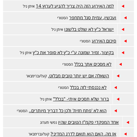
למה האירוע הזה היה צריך להגיע לערוץ 14
איתן גיל
ועכשיו, עמית סגל מתחפר
הסטורי
ישראל כ"ץ לא שולט בלשונו
איתן גיל
סיכום האירוע
הסטורי
בקיצור, זמיר שמונה ע"י כ"ץ לא סופר את כ"ץ
איתן גיל
לא מסכים אתך בכלל
הסטורי
השאלה אם יש יותר טובים מבלוט.
קעלעברימבאר
לא נכנסתי לזה בכלל
הסטורי
ברור שלא תסכים איתי- "בכלל"
איתן גיל
הוא לא 'פתח חזית' ולכן כל דבריך מיותרים..
הסטורי
אחד המפקדי פקמ"ז הטובים שהיו
נפשי תערוג
אז מה. האם הוא תואם לדרג המדיני?
קעלעברימבאר