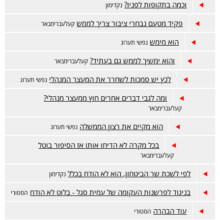
וכמה בתקופות לפניו?
נקדימון
פקיד מטעם נבחרי ציבור צריך לממש
קעלעברימבאר
הוא מימש
נפשי תערוג
והוא ימשיך לממש גם בעתיד?
קעלעברימבאר
לכץ יש סמכות לשחרר את המעצר המנהלי
נפשי תערוג
ומה לגבי דברים אחרים חוץ ממעצר מנהלי?
קעלעברימבאר
הוא מקיים את רצון הממשלה
נפשי תערוג
בכל מקרה לא הדיחו אותו אז הסיפור בוטל
קעלעברימבאר
לפי לשכת שר הביטחון, הוא לא הודח בכלל
נקדימון
בניגוד לפרשנות העקומה של עמית סגל - בלוט לא הודח
הסטורי
עוד הבהרה
הסטורי