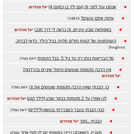
אנחנו עוד לפני זה (עם ילד בן כמעט 4)
יעל מהדרום
איפה אתם עושים?
124816
באסותא/ שבע עיניים. זה נראה לי דרך מכבי
יעל מהדרום
השתתפות של קופת חולים תלויה בגיל הילד, כדאי לבדוק.
Doughnut
סל הבריאות נותן רק עד גיל 5. בכל הקופות
יראת גאולה
אין הרבה מקומות שעושים טיפול שיניים בהרדמה?
יעל מהדרום
כן, הבנתי שאין הרבה מקומות שעושים את זה
יראת גאולה
לנו אמרו על 2 מקומות בבאר שבע (לילד קטן)
יעל מהדרום
ככה הבנתי בעבר כשבררתי בנושא (לילדים)
יראת גאולה
הבנתי...מוזר
יעל מהדרום
מעניין, כשאנחנו היינו באשפוז יום לניתוח אחר
טארקו