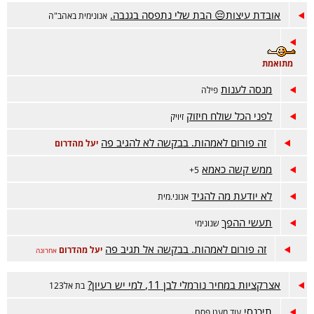
אובדת עיצות😔 הבת שלי נתפסה בגנבה.
אנונימית באהב"ה
מתואמת
מנסה לענות
פילה
לפני הכל שולח חיזוק
זיויק
זה פורום לאמהות. בבקשה לא להגיב פה
יעל מהדרום
ממש קשה כאמא
5+
לא יודעת מה להגיד
אנוני.מית
תעשי ההפך
שנונימי
זה פורום לאמהות. בבקשה אל תגיב פה
יעל מהדרום
אחרונה
אצרקציות במחיר נורמלי לבן 11, למי יש רעיון?
בת אל123
תיכנסי
עוד מעט פסח