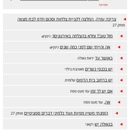
אחרונה
צריכה עזרה, המלצה לקניית צלחות וסכום חדפ לבת מצווה
מותק 27
מזל טוב!! ומלא בהצלחה באירגונים(:
ניגון🌿
אה והייתי שם לפני כמה שנים
ניגון🌿
באושר עד
יראת גאולה
יש בכנפי נשרים
מאוהבת בילדי
יש ברחוב בית הדפוס
שלומית.
אם יש לך זמן
עוד מעט פסח
אה,
עוד מעט פסח
הזמנתי משיין מפיות ועוד כלמיני דברים ספציפיים
מותק 27
בגאולה יש
רקאני