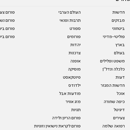
חדשות
העולם הערבי
פורום צע
מבזקים
תרבות ופנאי
פורום נשו
ביטחוני
ספורט
פורום בי
פוליטי-מדיני
פורומים
פורום בי
בארץ
יהדות
בעולם
צרכנות
משפט ופלילים
אופנה
כלכלה ונדל"ן
מוסיקה
דעות
פיוטקאסט
חדשות המגזר
ילדודס
אוכל
מודעות אבל
כיפה שחורה
מזג אוויר
דיגיטל
תגיות
צעירים
פורום הריון ולידה
רפואה שלמה
פורום לקראת נישואין וזוגיות