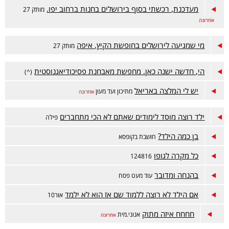
מעדכנת, רכשתי בסוף בירושלים בחנות ברחוב יפו.
מותק 27
אחרונה
מי שמגיעה לירושלים בחופשת הקיץ, איפה
מותק 27
הי, חדשה ישנה כאן. מחפשת מאבחנת פסיכודיאגנוסטית
(^)
יש לי המלצה באריאל
מתיכון ועד מעון
אחרונה
ילד רוצה מוסד לימודים שאתם לא הכי מתחברים
פילה
בן כמה הילד?
חושבת בקופסא
כל מקרה לגופו
124816
בהנחה ומדובר
עוד מעט פסח
אם הילד לא רוצה ללמוד שם אז הוא לא ילמד
אור10
חחחח איזה מתוק
אנוני.מית
אחרונה