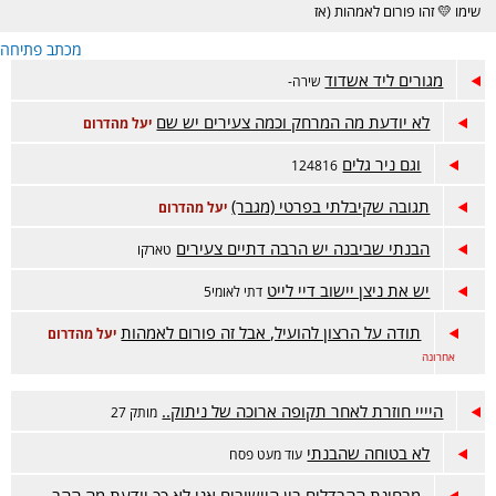
שימו 💛 זהו פורום לאמהות (אז
גברים נבקש ממכם לכבד את
מכתב פתיחה
המרחב הנשי ולא להגיב פה. תודה
על ההבנה!). הפורום מיועד
מגורים ליד אשדוד
שירה-
לשאלות, פריקות והתייעצויות על
ילדים מגיל יסודי ומעלה. תהנו!!
לא יודעת מה המרחק וכמה צעירים יש שם
יעל מהדרום
וגם ניר גלים
124816
תגובה שקיבלתי בפרטי (מגבר)
יעל מהדרום
הבנתי שביבנה יש הרבה דתיים צעירים
טארקו
יש את ניצן יישוב דיי לייט
דתי לאומי5
תודה על הרצון להועיל, אבל זה פורום לאמהות
יעל מהדרום
אחרונה
היייי חוזרת לאחר תקופה ארוכה של ניתוק..
מותק 27
לא בטוחה שהבנתי
עוד מעט פסח
מבחינת ההבדלים בין היישובים אני לא ככ יודעת מה ההב