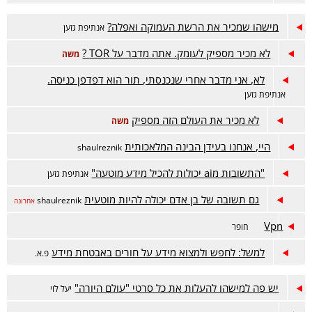
מישהו שמכיר את הרשת העמוקה ואפלה?
אנתיפת גזען
לא מכיר מספיק לעומק. אתה מדבר על TOR ?
משה
לא, אני מדבר אחרי שנכנסתי, תור הוא דפדפן כניסה.
אנתיפת גזען
לא מכיר את העולם הזה מספיק
משה
היי, אנחנו בעידן הבינה המלאכותית
shaulreznik
"התשובות מai יכולות להכיל מידע מוטעה"
אנתיפת גזען
גם תשובה של בן אדם יכולה להיות מוטעית
shaulreznik
אחרונה
Vpn
חופר
למשל: לחפש ולמצוא מידע על חורים באבטחת מידע
פ.א.
יש פה למישהו להעלות את כל סרטי "עולם היורה"
יעל לוי