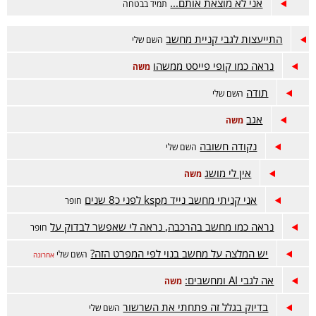
אני לא מוצאת אותם...
תמיד בבטחה
התייעצות לגבי קניית מחשב
השם שלי
נראה כמו קופי פייסט ממשהו
משה
תודה
השם שלי
אגב
משה
נקודה חשובה
השם שלי
אין לי מושג
משה
אני קניתי מחשב נייד מksp לפני כ8 שנים
חופר
נראה כמו מחשב בהרכבה, נראה לי שאפשר לבדוק על
חופר
יש המלצה על מחשב בנוי לפי המפרט הזה?
השם שלי
אחרונה
אה לגבי AI ומחשבים:
משה
בדיוק בגלל זה פתחתי את השרשור
השם שלי