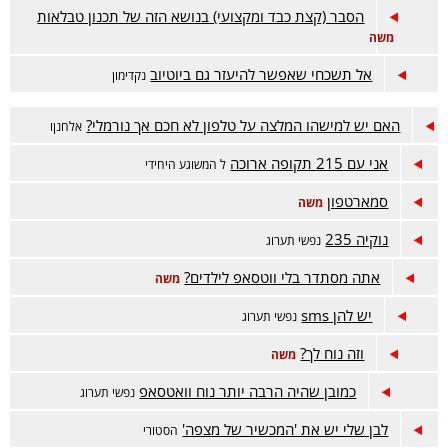
הסבר (קצת כבד ומקצועי) בנושא הזה של תכנון טבלאות
משה
אל תשכחי שאפשר להיעזר גם ביוטיוב
נקדימון
האם יש למישהו המלצה על טלפון לא חכם אך נורמלי?
אלחנןו
אני עם 215 תקופה ארוכה
ל המשוגע היחידי
סמארטפון
משה
נוקיה 235
נפשי תערוג
אתה מסתדר בלי ווטסאפ לילדים?
משה
יש להן sms
נפשי תערוג
וזה נוח לך?
משה
כמובן שהיה הרבה יותר נוח וואטסאפ
נפשי תערוג
לבן שלי יש את 'המכשיר של מצפה'
הסטורי