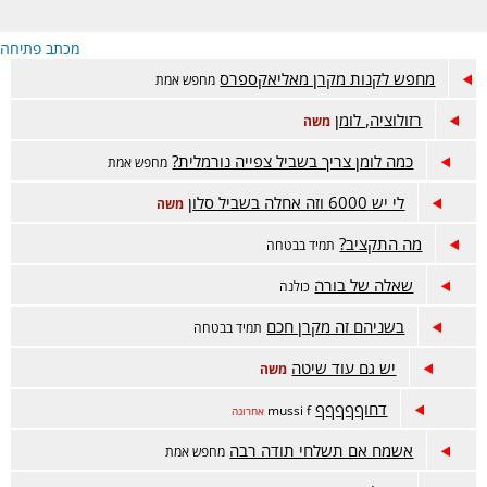
מכתב פתיחה
מחפש לקנות מקרן מאליאקספרס
מחפש אמת
רזולוציה, לומן
משה
כמה לומן צריך בשביל צפייה נורמלית?
מחפש אמת
לי יש 6000 וזה אחלה בשביל סלון
משה
מה התקציב?
תמיד בבטחה
שאלה של בורה
כולנה
בשניהם זה מקרן חכם
תמיד בבטחה
יש גם עוד שיטה
משה
דחוףףףףף
mussi f
אחרונה
אשמח אם תשלחי תודה רבה
מחפש אמת