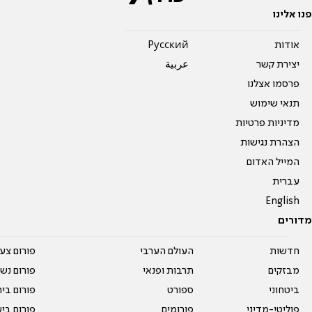
פנו אלינו
אודות
Pусский
יצירת קשר
عربية
פרסמו אצלנו
תנאי שימוש
מדיניות פרטיות
הצהרת נגישות
המייל האדום
עברית
English
מדורים
חדשות
העולם הערבי
פורום צע
מבזקים
תרבות ופנאי
פורום נשו
ביטחוני
ספורט
פורום בי
פוליטי-מדיני
פורומים
פורום בי