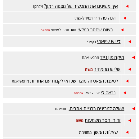
איך משיגים את המכשיר של מצפה רמון?
אלחנןו
הנה פה
חוזר תמיד לאשתי
רשום שחסר במלאי
חוזר תמיד לאשתי
אחרונה
לי יש שיואמי
רקאני
מיקרופון נייד
מחפש אמת
שליש מהמחיר
משה
לטענת הצאט זה מוצר שכדאי לקנות עם אחריות
מחפש אמת
נראה לי
אריה ישאג
אחרונה
שאלה למבינים בבניית אתרים:
מתואמת
זה די חסר משמעות
משה
שאלות המשך
מתואמת