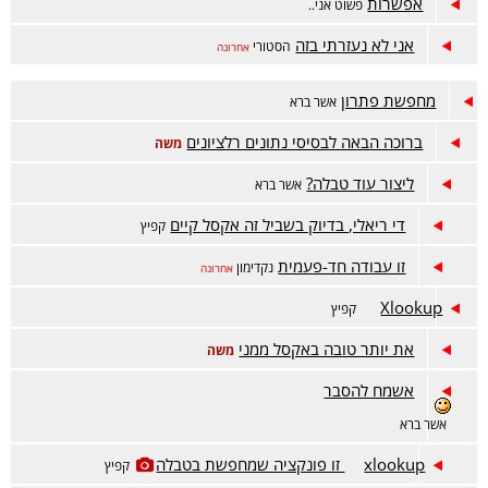
אפשרות
פשוט אני..
אני לא נעזרתי בזה
הסטורי
אחרונה
מחפשת פתרון
אשר ברא
ברוכה הבאה לבסיסי נתונים רלציונים
משה
ליצור עוד טבלה?
אשר ברא
די ריאלי, בדיוק בשביל זה אקסל קיים
קפיץ
זו עבודה חד-פעמית
נקדימון
אחרונה
Xlookup
קפיץ
את יותר טובה באקסל ממני
משה
אשמח להסבר
אשר ברא
xlookup זו פונקציה שמחפשת בטבלה
קפיץ