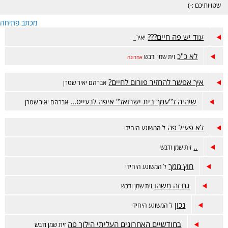
שטויותיכם ;-)
מכתב פתיחה
עוד יש פה חיים???
יאיר_
לא כ"כ
זית שמן ודבש
אחרונה
איך אפשר להחזיר פורום לחיים?
אברהם יאיר שטרן
שיהיה ל"עמך בית ישרואל" איפה לנעייס...
אברהם יאיר שטרן
לא פעיל פה
ל המשוגע היחידי
..
זית שמן ודבש
חוץ ממך
ל המשוגע היחידי
גם זה משהו
זית שמן ודבש
נכון
ל המשוגע היחידי
בחודשיים האחרונים העליתי הילוך פה
זית שמן ודבש