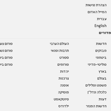
הצהרת נגישות
המייל האדום
עברית
English
מדורים
חדשות
העולם הערבי
פורום צע
מבזקים
תרבות ופנאי
פורום נשו
ביטחוני
ספורט
פורום בי
פוליטי-מדיני
פורומים
פורום בי
בארץ
יהדות
בעולם
צרכנות
משפט ופלילים
אופנה
כלכלה ונדל"ן
מוסיקה
דעות
פיוטקאסט
חדשות המגזר
ילדודס