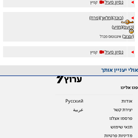
נסיון פעיל
קפיץ
(בוכה)(מלאך)(פרח)
(כועס)(מזיע)
(עצוב)
איגנוטוס פברל
נסיון פעיל
קפיץ
אולי יעניין אותך
פנו אלינו
אודות
Pусский
יצירת קשר
عربية
פרסמו אצלנו
תנאי שימוש
מדיניות פרטיות