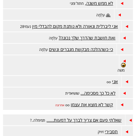
לא ממש משנה,
חתול זמני
🙏
עַלְמָה
אני ליברלית ונאורה ולא נותנת מקום להבדלי מין
נעמי28
ואת חושבת שהדרך שלך נכונה?
עַלְמָה
כי כשההלכה מבקשת מגברים ונשים
עַלְמָה
משה
אני
oo
לא כל כך מסכימה...
שושיאדית
קשר לא מוצא את עצמו
oo
אחרונה
שאלתי פעם אם צריך לברך על דמעות......
תמימלה..?
תסבירי
זיויק