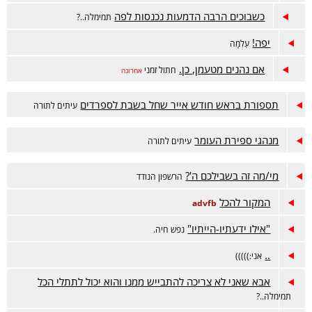
כשבוכים הרבה הדמעות נכנסות לפה
תמימלה..?
יפה!
עַלְמָה
אם נהנים מטעמן, כן.
חתול זמני
אחרונה
תספורת בראש חודש אייר שחל בשבת לספרדים
עיתים לתורה
מנהגי ספירת העומר
עיתים לתורה
מי/מה זה בשבילכם ה'?
הרשפון הנודד
המקור להכל
advfb
"אילו ידעתיו-הייתיו"
נפש חיה.
..
אני:)))))
אבא שאני לא צריכה להתבייש ממנו והוא יכול לתתלי הכל
תמימלה..?