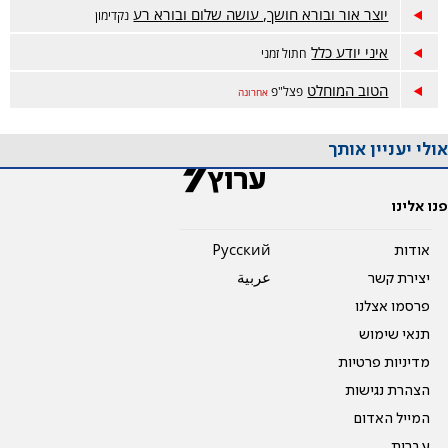
יוצר אור ובורא חושך, עושה שלום ובורא רע
נקדימון
איני יודע כלל
חתול זמני
הטוב המוחלט
פצל"פ
אחרונה
אולי יעניין אותך
פנו אלינו
אודות
Pусский
יצירת קשר
عربية
פרסמו אצלנו
תנאי שימוש
מדיניות פרטיות
הצהרת נגישות
המייל האדום
עברית