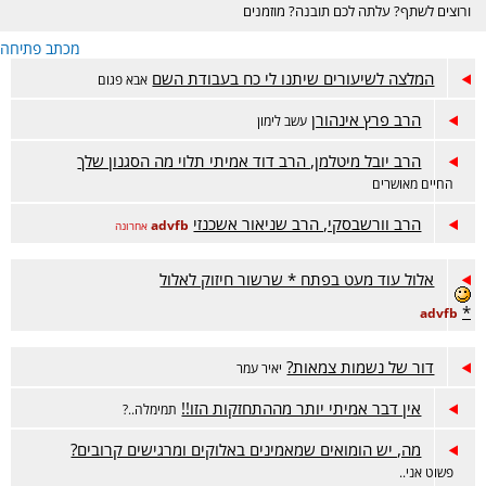
ורוצים לשתף? עלתה לכם תובנה? מוזמנים
בכיף :)
מכתב פתיחה
המלצה לשיעורים שיתנו לי כח בעבודת השם
אבא פגום
הרב פרץ אינהורן
עשב לימון
הרב יובל מיטלמן, הרב דוד אמיתי תלוי מה הסגנון שלך
החיים מאושרים
הרב וורשבסקי, הרב שניאור אשכנזי
advfb
אחרונה
אלול עוד מעט בפתח * שרשור חיזוק לאלול
*
advfb
דור של נשמות צמאות?
יאיר עמר
אין דבר אמיתי יותר מההתחזקות הזו!!
תמימלה..?
מה, יש הומואים שמאמינים באלוקים ומרגישים קרובים?
פשוט אני..