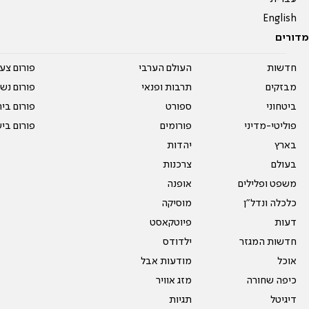
English
מדורים
חדשות
העולם הערבי
פורום צע
מבזקים
תרבות ופנאי
פורום נשו
ביטחוני
ספורט
פורום בי
פוליטי-מדיני
פורומים
פורום בי
בארץ
יהדות
בעולם
צרכנות
משפט ופלילים
אופנה
כלכלה ונדל"ן
מוסיקה
דעות
פיוטקאסט
חדשות המגזר
ילדודס
אוכל
מודעות אבל
כיפה שחורה
מזג אוויר
דיגיטל
תגיות