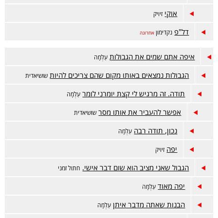
אוקי
זיויק
דל"פ
נקדימון
אחרונה
איפה אתם שמים את הגבולות
עַלְמָה
הגבולות נמצאים באותו מקום שהם צריכים להיות
שושיאדית
תודה. זה מרגיש לי קצת יומרני לומר
עַלְמָה
אפשר להעביר את אותו מסר
שושיאדית
נכון, תודה רבה
עַלְמָה
יפה
זיויק
הגבול שאני מציב הוא שום דבר אישי.
חתול זמני
יפה מאוד
עַלְמָה
הבנות שאתה מדבר איתן
עַלְמָה