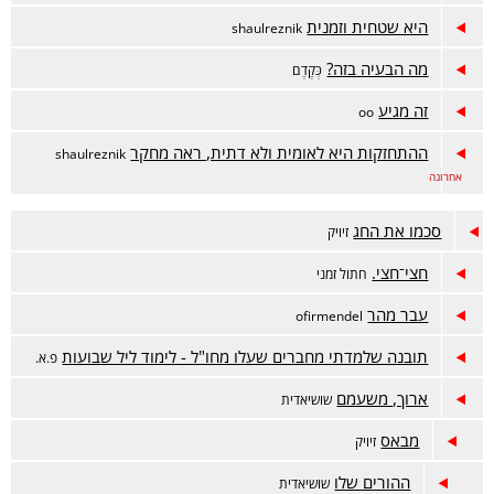
היא שטחית וזמנית
shaulreznik
מה הבעיה בזה?
כְּקֶדֶם
זה מגיע
oo
ההתחזקות היא לאומית ולא דתית, ראה מחקר
shaulreznik
אחרונה
סכמו את החג
זיויק
חצי־חצי.
חתול זמני
עבר מהר
ofirmendel
תובנה שלמדתי מחברים שעלו מחו"ל - לימוד ליל שבועות
פ.א.
ארוך, משעמם
שושיאדית
מבאס
זיויק
ההורים שלו
שושיאדית