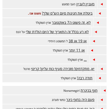
מעניין לעניין
העני ממעש
ביטלת את חגיגות סיום הש''ס שלך?
פשוט אני..
לא, זה פשוט ה7 באוקטובר
ארץ השוקולד
לא רע בכלל זה התאריך של היום הולדת שלי
על הנס
או 19 או 38
ל המשוגע היחידי
או 11 יותר
ארץ השוקולד
...
ארץ השוקולד
יא, מתקדמים! מזכירה סעיף כוח עליון! קריטי
מרגול
תודה רבה!
ארץ השוקולד
חוף בכינרת
Nonamegirl
פעם היה בחוף כינר
נפשי תערוג
היה גם פעם בחוף גולן אולי עדיין רלוונטי