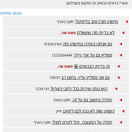
עשר? ברוכים הבאים. זה המקום בשבילכם.
מכתב פתיחה
מישהו מבין טוב בליסינג?
חזקה בעורף
לא בדיוק מה ששאלת
פשוט אני..
גם אנחנו נעזרנו במישהו כזה
בארץ אהבתי
ממליץ גם על ארי ויילר
1223334444
זה בדיוק הבנאדם 🤩
פשוט אני..
גם אני ממליץ עליו, בחום רב
דוד100
הוא נותן שירות בכל רחבי הארץ?
רוני 1234
תודה! נחשוב גם על זה.
חזקה בעורף
נשמע שזה לא נכון לכם ליסינג
זיויק
תודה על התגובה. יכול לפרט למה?
חזקה בעורף