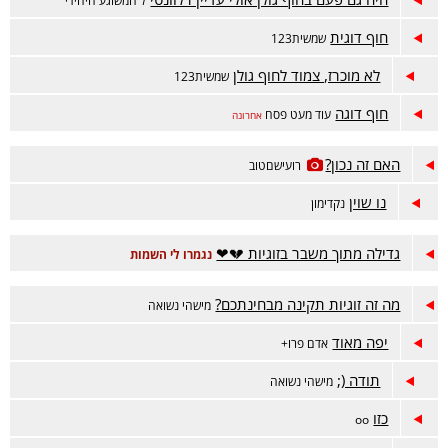
ל המשוגע היחידי
חוף דוגית
שמשית123
לא מוכרז, צמוד לחוף גולן
שמשית123
חוף דוגה
עוד מעט פסח
אחרונה
האם זה נכון?
רועישםטוב
נו שוין
נקדימון
גדילה מתוך משבר בזוגיות 💔❤
נגמרו לי השמות
מה זה זוגיות תקינה מבחינתכם?
מישהי נשואה
יפה מאוד
אדם פרו+
תודה (;
מישהי נשואה
כזו
oo