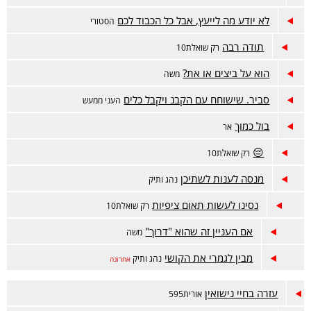
לא יודע מה לייעץ, אבל כל הכבוד לכם
הסטורי
תודה רבה
רק שואלת10
הוא על ביצים או את?
משה
סביר. שישוחח עם הקבנ ויקבל כלים
העני ממעש
בול כמוך
אר
😔
רק שואלת10
מנסה לענות לשתיכן
נהג ותיק
נסינו לעשות תאום ציפיות
רק שואלת10
אם העניין זה שהוא "דרוך"
משה
מבין לגמרי את הקושי
נהג ותיק
אחרונה
עזרה בחיי נישואין
אורית595