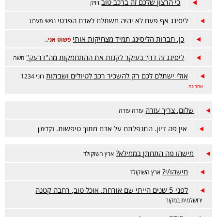
כי הרצון שלכם זה ברכב טוב
זיויק
ליסינג אף פעם לא יהיה משתלם לאדם הפרטי
נפשי תערוג
כן, חברות הליסינג תמיד מצחיקות אותי
פשוט אני..
ליסינג זה דרך בעיקר לקנות את ההתחמקות מה"דרעק"
משה
אולי ישתלם לכם רק להשכיר רכב לטיולים ושבתות
רוני 1234
אחרונה
שלום, צריך עזרה
עזרה עזרה
אין פה דיון. התנפלתם על אדם מתוך טיפשות.
נקדימון
מישהו פה התחתן בממילא?
ארץ השוקולד
מישהו/י?
ארץ השוקולד
לפני 5 שנים הייתי שם אורחת. אוכל טוב, רחבה קטנה
ירושלמית במקור