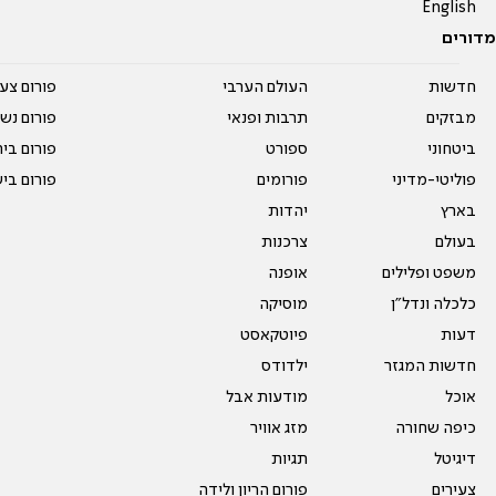
English
מדורים
חדשות
העולם הערבי
פורום צע
מבזקים
תרבות ופנאי
פורום נשו
ביטחוני
ספורט
פורום בי
פוליטי-מדיני
פורומים
פורום בי
בארץ
יהדות
בעולם
צרכנות
משפט ופלילים
אופנה
כלכלה ונדל"ן
מוסיקה
דעות
פיוטקאסט
חדשות המגזר
ילדודס
אוכל
מודעות אבל
כיפה שחורה
מזג אוויר
דיגיטל
תגיות
צעירים
פורום הריון ולידה