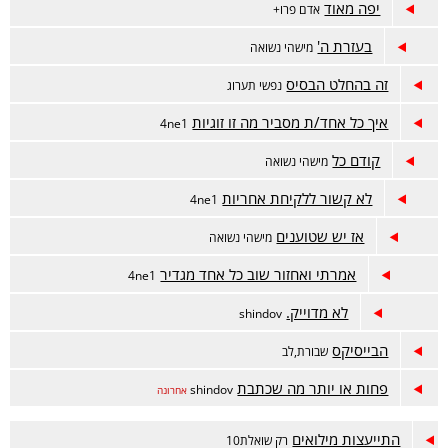
יפה מאוד
אדם פרו+
בעזרת ה'
מישהי נשואה
זה בהחלט הבסיס
נפשי תערוג
איך כל אחד/ת מסביר מה זו זוגיות
4ne1
קודם כל
מישהי נשואה
לא קשור ללקיחת אחריות
4ne1
אז יש שטוענים
מישהי נשואה
אמרתי ואחזור שוב כל אחד מגדיר
4ne1
לא מדוייק.
shindov
הבייסיקס
שבורת,לב
פחות או יותר מה שכתבת
shindov
אחרונה
התייעצות מילואים
רק שואלת10