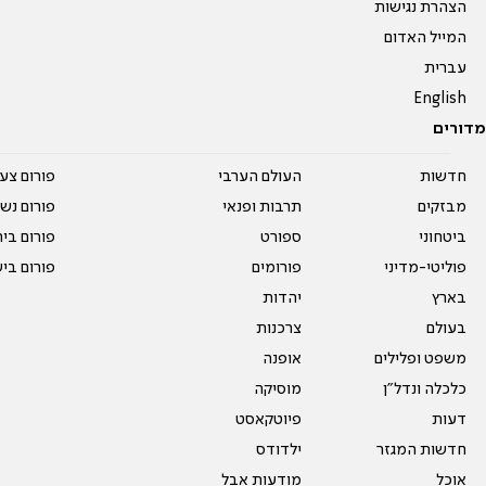
הצהרת נגישות
המייל האדום
עברית
English
מדורים
חדשות
העולם הערבי
פורום צע
מבזקים
תרבות ופנאי
פורום נשו
ביטחוני
ספורט
פורום בי
פוליטי-מדיני
פורומים
פורום בי
בארץ
יהדות
בעולם
צרכנות
משפט ופלילים
אופנה
כלכלה ונדל"ן
מוסיקה
דעות
פיוטקאסט
חדשות המגזר
ילדודס
אוכל
מודעות אבל