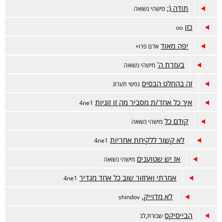
תודה (;
מישהי נשואה
כזו
oo
יפה מאוד
אדם פרו+
בעזרת ה'
מישהי נשואה
זה בהחלט הבסיס
נפשי תערוג
איך כל אחד/ת מסביר מה זו זוגיות
4ne1
קודם כל
מישהי נשואה
לא קשור ללקיחת אחריות
4ne1
אז יש שטוענים
מישהי נשואה
אמרתי ואחזור שוב כל אחד מגדיר
4ne1
לא מדוייק.
shindov
הבייסיקס
שבורת,לב