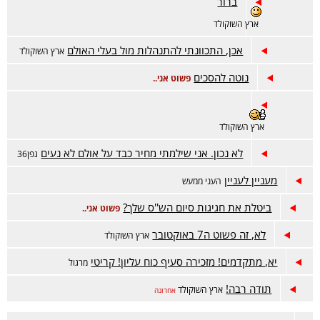
ברור
ארץ השוקולד
אכן, התכוונתי להתנהלות מול בעלי האולם
ארץ השוקולד
נוטה להסכים
פשוט אני..
ארץ השוקולד
לא נכון. אני שילמתי מחיר כבד על אולם לא נעים
גפן36
מעניין לעניין
העני ממעש
ביטלת את חגיגות סיום הש''ס שלך?
פשוט אני..
לא, זה פשוט ה7 באוקטובר
ארץ השוקולד
יא, מתקדמים! מזכירה סעיף כוח עליון! קריטי
מרגול
תודה רבה!
ארץ השוקולד
אחרונה