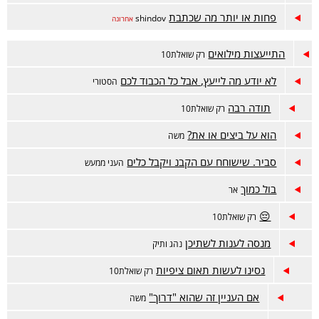
פחות או יותר מה שכתבת
shindov
אחרונה
התייעצות מילואים
רק שואלת10
לא יודע מה לייעץ, אבל כל הכבוד לכם
הסטורי
תודה רבה
רק שואלת10
הוא על ביצים או את?
משה
סביר. שישוחח עם הקבנ ויקבל כלים
העני ממעש
בול כמוך
אר
😔
רק שואלת10
מנסה לענות לשתיכן
נהג ותיק
נסינו לעשות תאום ציפיות
רק שואלת10
אם העניין זה שהוא "דרוך"
משה