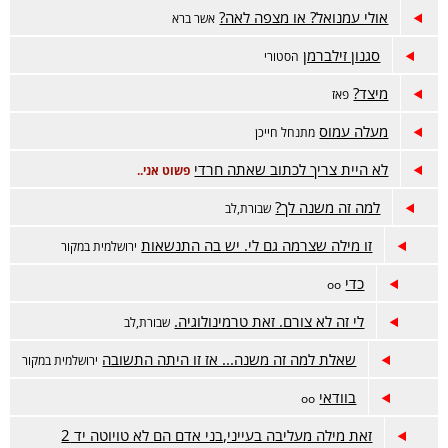
אולי עמנואל? או מצפה לאה?
אשר ברא
סגנון זילברמן
הסטורי
מיצד?
פאז
מעלה עמוס
מתנחל חייכן
לא היית צריך לכתוב שאתה חרדי
פשוט אני..
למה זה משנה לך?
שבורת,לב
זו מילה שצרמה גם לי. יש בה התנשאות
ירושלמית במקור
כדי
oo
לי זה לא צורם. זאת טרמינולוגיה.
שבורת,לב
שאלת למה זה משנה... אז זו היתה התשובה
ירושלמית במקור
בוודאי
oo
זאת מילה מעליבה בעייני,בני אדם הם לא טויוטה יד 2