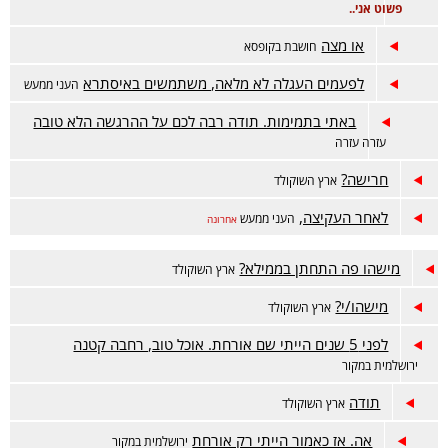
פשוט אני..
או מצה
חושבת בקופסא
לפעמים העגלה לא מלאה, משתמשים באיסתרא
העני ממעש
באתי בתמימות. תודה רבה לכם על ההרגשה הלא טובה
עזרה עזרה
חרישה?
ארץ השוקולד
לאחר העקיצה,
העני ממעש
אחרונה
מישהו פה התחתן בממילא?
ארץ השוקולד
מישהו/י?
ארץ השוקולד
לפני 5 שנים הייתי שם אורחת. אוכל טוב, רחבה קטנה
ירושלמית במקור
תודה
ארץ השוקולד
אה. אז כאמור הייתי רק אורחת
ירושלמית במקור