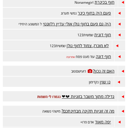
חוף בכינרת
Nonamegirl
פעם היה בחוף כינר
נפשי תערוג
היה גם פעם בחוף גולן אולי עדיין רלוונטי
ל המשוגע היחידי
חוף דוגית
שמשית123
לא מוכרז, צמוד לחוף גולן
שמשית123
חוף דוגה
עוד מעט פסח
אחרונה
האם זה נכון?
רועישםטוב
נו שוין
נקדימון
גדילה מתוך משבר בזוגיות 💔❤
נגמרו לי השמות
מה זה זוגיות תקינה מבחינתכם?
מישהי נשואה
יפה מאוד
אדם פרו+