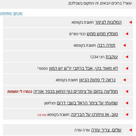
עשר? ברוכים הבאים. זה המקום בשבילכם.
מכתב פתיחה
המלצות לצימר
חושבת בקופסא
מומלץ ממש ממש
כנפי נשרים
תודה רבה
חושבת בקופסא
עוקבת
רוני 1234
לא מאוד בקי, אבל ברחבי יו"ש יש המון
הסטורי
נראה לי פחות הכיוון
חושבת בקופסא
ממליצה בחום על צימרים נוף החאן בכפר אוריה
נגמרו לי השמות
שמעתי על צימר הראל בשבי דרום
פצלושון
טוב, אז וויתרנו על הבריכה
חושבת בקופסא
אחרונה
שלום, צריך עזרה
עזרה עזרה