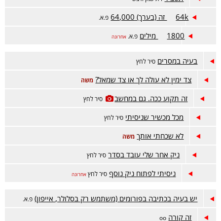
64k זה (בערך) 64,000
פ.א.
1800 מילים
פ.א.
אחרונה
בעיה במסרים
סיר לחץ
צד ימין לא עולה לך או צד שמאל?
משה
זה תקוע ככה. גם במחשב
סיר לחץ
מכל מכשיר שניסיתי
סיר לחץ
לא שכחתי אותך
משה
ניק אחר שלי עובד בסדר
סיר לחץ
ניסיתי לפתוח ניק נוסף
סיר לחץ
אחרונה
יש בעיה בכתיבה בפורומים (משתמש רק בסלולר, אייפון)
פ.א.
זה קורה
oo