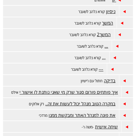
ErelK4
ניסיון
קורא נלהב לשעבר
המשך
קורא נלהב לשעבר
המשך2
קורא נלהב לשעבר
...
קורא נלהב לשעבר
,,,
קורא נלהב לשעבר
---
קורא נלהב לשעבר
בדיקה
חתול עם רישיון
איך פותחים פורום סגור שרק מי שאני נותנת לו אישור י
אילס
במקרה הטוב מנהל יכול לעשות את זה..
רק אלוקים
את פונה למנהל האתר ומבקשת ממנו
מרדכי
שיחה אישית
-משה ר-