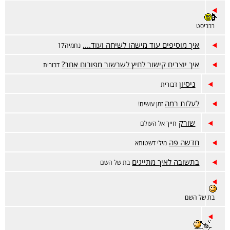
רבביסט
איך מוסיפים עוד מישהו לשיחה ועוד....
נחמיה17
איך יוצרים קישור לחיץ לשרשור מפורום אחר?
דבורית
ניסיון
דבורית
לעלות רמה
זמן עושים!
שורק
חייך אל העולם
חדשה פה
מילי דשטותא
בתשובה לאיך מתייגים
בת של השם
בת של השם