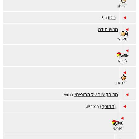
shm
(-D)
פי5
ממש תודה
מישהי!
לב זהב
לב זהב
מה הקיצור של התופים?
פנסאי
(מתופף)
חנטרישש
פנסאי