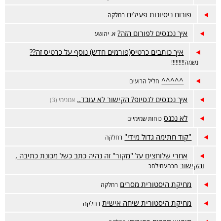
פורום ניסיונות פעילים
רחלקה
איך נכנסים לפורום הזה?
א. יהושע
איך כותבים כרטיס(פורמים חדש) נוסף על כרטיס זה??
נשמה!!!!!!!!!
^^^^^
חליל הרועים
איך נכנסים לנסיופ? הקישור לא עובד..
אנונימי (3)
לא נכנס
כוחות שמימיים
"קוד חתימה גדול מידי"
רחלקה
אחרי שלוחצים על "מקור" זה נהיה כתב כשל מכונת כתיבה ,
והקישור
חכחעחילםכ
מחיקת היסטורית מסרים
רחלקה
מחיקת היסטורית שיחה אישית
רחלקה