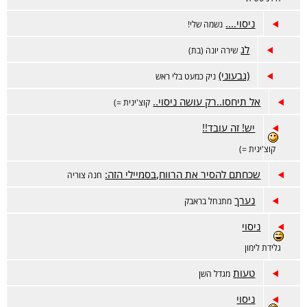
ניסוי....
נשמה שלי!
לג
שירה יונה (בת)
(גבעוני)
ניק כמעט בלי ראש
אל תיחסו..רק עושה ניסוי..
קוצ'ינית =)
יש! זה עובד!!
קוצ'ינית =)
שכחתם להסיר את הרווח,בסמיילי הזה:
חנה צוריה
נערך
מתנחל בראבק
ניסוי
גלידת לימון
טעות
מגדל השן
ניסוי