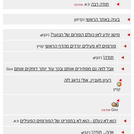
תודה רבה
פ.א.
אחרונה
בעיה באתר הראשי
נקדימון
מישו יודע לאן נעלם הפורום של הנוער?
ניגון🌿
פורומים לא פעילים יורדים מהדף הראשי
קפיץ
תודה!
ניגון🌿
אבל למה גם מסתירים אותם ובכך עוד יותר דוחקים אותם
Gini
רעיון מעניין. אולי נדאג לזה
קפיץ
Gini
אחרונה
הוא לא נעלם - הוא לא בתפריט של הפורומים הפעילים
פ.א.
אהה.. תודה!
ניגון🌿