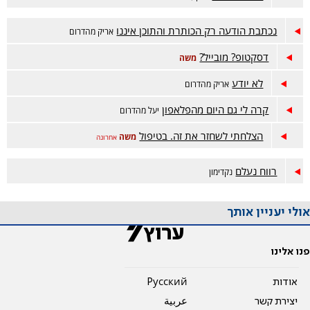
נכתבת הודעה רק הכותרת והתוכן איננו
אריק מהדרום
דסקטופ? מובייל?
משה
לא יודע
אריק מהדרום
קרה לי גם היום מהפלאפון
יעל מהדרום
הצלחתי לשחזר את זה. בטיפול
משה
אחרונה
רווח נעלם
נקדימון
אולי יעניין אותך
פנו אלינו
אודות
Pусский
יצירת קשר
عربية