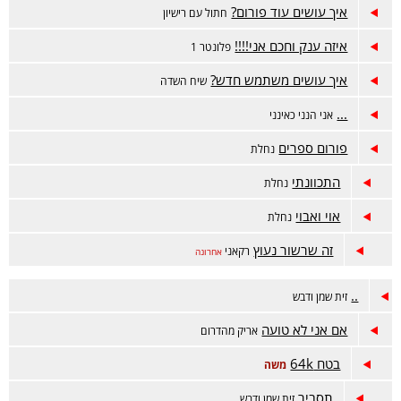
איך עושים עוד פורום?
חתול עם רישיון
איזה ענק וחכם אני!!!!
פלונטר 1
איך עושים משתמש חדש?
שיח השדה
...
אני הנני כאינני
פורום ספרים
נחלת
התכוונתי
נחלת
אוי ואבוי
נחלת
זה שרשור נעוץ
רקאני
אחרונה
..
זית שמן ודבש
אם אני לא טועה
אריק מהדרום
בטח 64k
משה
תסביר
זית שמן ודבש