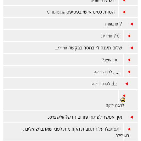
יהודי!!
הסרת כטיס אישי בפסיפס
שמעון מדיוני
/'
סתמאחד
מי?
חמודית
שלום תענה לי במסר בבקשה
סמיילי...
מה המצב?
,,,,,
להבה ירוקה
:-d
להבה ירוקה
להבה ירוקה
איך אפשר לפתוח פורום חדש?
אלישיבד50
תסתכלו על התגובות הקודמות לפני שאתם שואלים ..
רוש לילה.