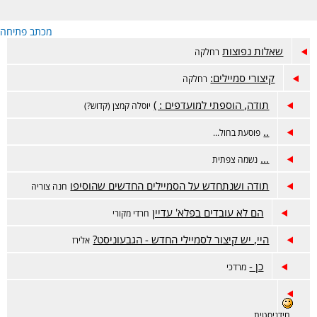
מכתב פתיחה
שאלות נפוצות
רחלקה
קיצורי סמיילים:
רחלקה
תודה, הוספתי למועדפים : )
יוסלה קמצן (קדוש?)
..
פוסעת בחול...
...
נשמה צפתית
תודה ושנתחדש על הסמיילים החדשים שהוסיפו
חנה צוריה
הם לא עובדים בפלא' עדיין
חרדי מקורי
היי, יש קיצור לסמיילי החדש - הגבעוניסט?
אלירז
כן -
מרדכי
חידניסטית