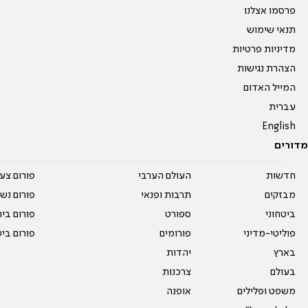
פרסמו אצלנו
תנאי שימוש
מדיניות פרטיות
הצהרת נגישות
המייל האדום
עברית
English
מדורים
חדשות
העולם הערבי
פורום צע
מבזקים
תרבות ופנאי
פורום נשו
ביטחוני
ספורט
פורום בי
פוליטי-מדיני
פורומים
פורום בי
בארץ
יהדות
בעולם
צרכנות
משפט ופלילים
אופנה