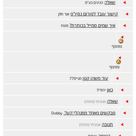
שאלה
הגיגים בע"מ
קישור עובד לפורום נסיו"פ
אור חזק
איך שמים סמייל בכותרת?
מוטיז
צופצוף
צופצוף
עוד משהו קטן
מניי770
כאן
יהודי!!
שאלה
אנונימי (פותח)
מבקשים מאחד ממנהלי־העל.
Dobby
תגובה
אנונימי (פותח)
רשימה