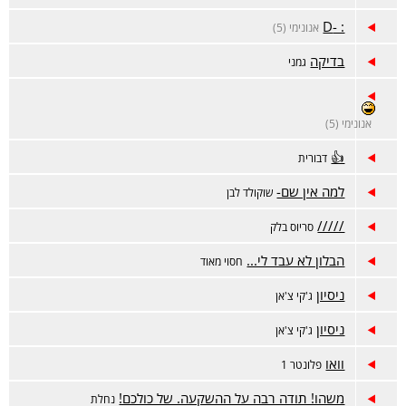
: -D
אנונימי (5)
בדיקה
גמני
אנונימי (5)
👍
דבורית
למה אין שם-
שוקולד לבן
/////
סריוס בלק
הבלון לא עבד לי...
חסוי מאוד
ניסיון
ג'קי צ'אן
ניסיון
ג'קי צ'אן
וואו
פלונטר 1
משהו! תודה רבה על ההשקעה. של כולכם!
נחלת