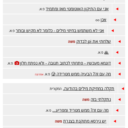
אני עם התיקון האוטומטי מאז ומתמיד
פ.א.
אכן
oo
אני לא משתמש בחיזוי מילים - כלומר לא מקיש ובוחר
פ.א.
שלחתי את pi לבדוק
משה
🙏
פ.א.
דוגמא מעכשיו - פתחתי לכתוב תגובה - ולא נפתח חלון
פ.א.
מה עם זה? הבעיה ממש מטרידה 🥲
פ.א.
אחרונה
תקלה במחיקת מילים בהודעה.
המקורית
נתקלתי בזה
משה
מה עם זה? ממש מטריד ומפריע…
פ.א.
יש גירסא מתוקנת בצנרת
משה