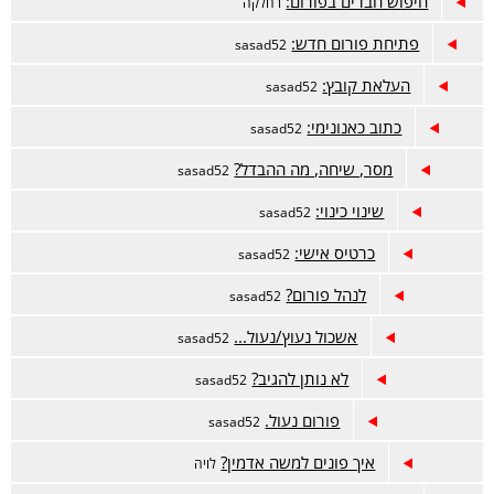
חיפוש חברים בפורום:
רחלקה
פתיחת פורום חדש:
sasad52
העלאת קובץ:
sasad52
כתוב כאנונימי:
sasad52
מסר, שיחה, מה ההבדל?
sasad52
שינוי כינוי:
sasad52
כרטיס אישי:
sasad52
לנהל פורום?
sasad52
אשכול נעוץ/נעול...
sasad52
לא נותן להגיב?
sasad52
פורום נעול.
sasad52
איך פונים למשה אדמין?
לויה