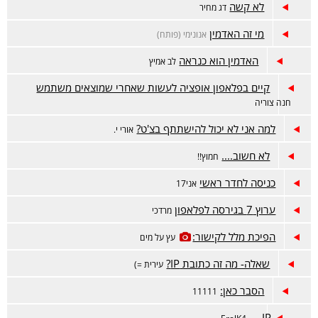
לא קשה
דג מחיר
מי זה האדמין
אנונימי (פותח)
האדמין הוא כנראה
לב אמיץ
קיים בפלאפון אופציה לעשות שאחרי שמוצאים משתמש
חנה צוריה
למה אני לא יכול להישתתף בצ'ט?
אורי י.
לא חשוב....
חמוץ!!
כניסה לחדר ראשי
אני17
ערוץ 7 בגירסה לפלאפון
מרדכי
הפיכת מלל לקישור:
עץ על מים
שאלה- מה זה כתובת IP?
עירית =)
הסבר כאן:
11111
IP