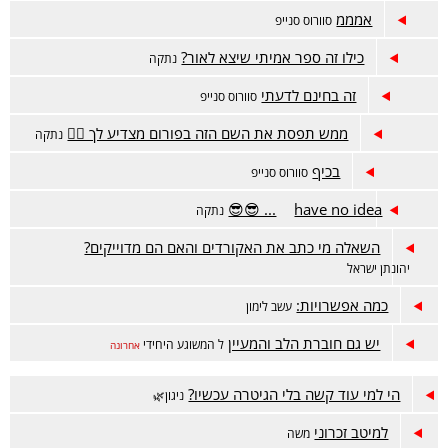
אמממ
סוורוס סנייפ
כילו זה ספר אמיתי שיצא לאור?
נתקה
זה בחינם לדעתי
סוורוס סנייפ
ממש תפסת את השם הזה בפורום מצדיע לך 🙋‍♂️
נתקה
בכיף
סוורוס סנייפ
have no idea... 😎😎
נתקה
השאלה מי כתב את האקורדים והאם הם מדוייקים?
יהונתן ישראל
כמה אפשרויות:
עשב לימון
יש גם חוברת הלב והמעיין
ל המשוגע היחידי
אחרונה
הי למי עוד קשה בלי הגיטרה עכשיו?
ניגון🌿
למיטב זכרוני
משה