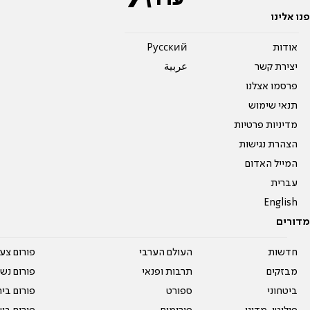
פנו אלינו
אודות
Pусский
יצירת קשר
عربية
פרסמו אצלנו
תנאי שימוש
מדיניות פרטיות
הצהרת נגישות
המייל האדום
עברית
English
מדורים
חדשות
העולם הערבי
פורום צע
מבזקים
תרבות ופנאי
פורום נשו
ביטחוני
ספורט
פורום בי