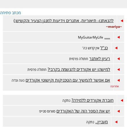
מכתב פתיחה
להנאתנו- תיאוריות, אתגרים וידיעות למנגן הצעיר והקשיש;)
~moriya~
.....
MyGuitarMyLife
כנ"ל
אין קדוש כה'
רעיון לאתגר
חתולה פרסית
למישהו יש אקורדים להנשמה בקרבי?
חתולה פרסית
אם אפשר להמשיך עם הטכניקות וקישוטי אקורדים
נעה ונדה
אחרונה
חוברת אקורדים ללמידה?
נתקה
יש את הספר הזה של האקורדים
סוורוס סנייפ
מעניין..
נתקה