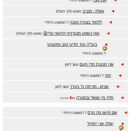
ל המשוגע היחידי
וואלה, מגניב
טאטע מלך העולם
ללמוד בצורה טובה
ל המשוגע היחידי
וואי נשמע מטורףף הלוואי עלי😜
טאטע מלך העולם
בעז"ה עוד תדעי טוב ומקצועי
ל המשוגע היחידי
אני מנגנת מדי פעם
עשב לימון
יפה
ל המשוגע היחידי
שנים.. מכיתה ח' בערך
עשב לימון
תלוי מי שואל ובמטרה
Rrr
אחרונה
אם מישו פה זורם
ל המשוגע היחידי
יאלה אני יתחיל