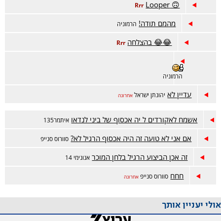
🙃 Looper
Rrr
מהמם תודה!
הרמוניה
😂😂 בהצלחה
Rrr
הרמוניה
עדיין לא
יהונתן ישראל
אחרונה
אשמח לאקורדים ל יה אכסוף של ביני לנדאו
איתמר135
אם אני לא טועה זה היה אכסוף הרגיל לא?
סוורוס סנייפ
זה אכן הביצוע הרגיל בלחן המוכר
אנונימי 14
חחח
סוורוס סנייפ
אחרונה
אולי יעניין אותך