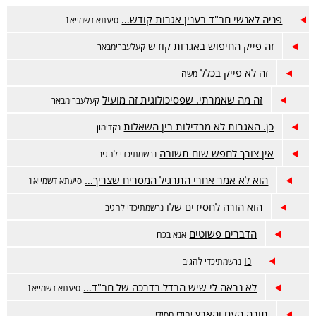
פניה לאנשי חב"ד בענין אגרות קודש…
סיעתא דשמייא1
זה פייק החיפוש באגרות קודש
קעלעברימבאר
זה לא פייק בכלל
משה
זה מה שאמרתי. שפסיכולוגית זה מועיל
קעלעברימבאר
כן. האגרות לא מבדילות בין השאלות
נקדימון
אין צורך לחפש שום תשובה
נרשמתיכדי להגיב
הוא לא אמר אחרי התרגיל המסריח שצריך…
סיעתא דשמייא1
הוא הורה לחסידים שלו
נרשמתיכדי להגיב
הדברים פשוטים
אנא בכח
נו
נרשמתיכדי להגיב
לא נראה לי שיש הבדל בדרכה של חב"ד…
סיעתא דשמייא1
תורה העם והארץ
יהודי חסידי