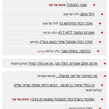
אוצר החכמה?
טיפות של אור
רחל אימנו
ילדה של אבא
איכה רבתי פתיחתא כד
ילדה של אבא
אוצרות המוסר 417-477
כולנו הביתה
תודה רבה! אסתכל אחרי הצום בעז"ה
נקדימון
בבקשה. באמת אוצר
כולנו הביתה
אחרונה
אז מה אתם אומרים, הולך כזכי, או אין הולך קזחי?
קעלעברימבאר
מה הסיפור של חצי מנשה?…
סיעתא דשמייא1
זה בגלל שיאיר בן מנשה , הבשן היתה אחוזה שהיה שליט
קעלעברימבאר
שמעתי בשבת כמה תשובות שמצאו חן בעיניי
טיפות של אור
יפה!
קעלעברימבאר