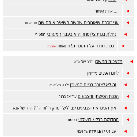
....
אילת השחר
אני זוכרת שאומרים שמשה השאיר אותם שם
מתואמת
נחלת בנות צלופחד היא בעבר המערבי
הסטורי
נכון. תודה על התזכורת!
מתואמת
אחרונה
מלאכות המשכן
ילדה של אבא
לחם הפנים
נקדימון
זה לא לצורך בניית המשכן
ילדה של אבא
הכנת הפשתן והצבעים
עזריאל ברגר
איך הכינו את הצבעים עם 'לש' 'מרקד' 'זורה" ?
ילדה של אבא
מחלוקת בבלי/ירושלמי
הסטורי
עניתי להם
ילדה של אבא