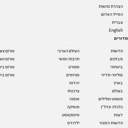
הצהרת נגישות
המייל האדום
עברית
English
מדורים
חדשות
העולם הערבי
פורום צע
מבזקים
תרבות ופנאי
פורום נשו
ביטחוני
ספורט
פורום בי
פוליטי-מדיני
פורומים
פורום בי
בארץ
יהדות
בעולם
צרכנות
משפט ופלילים
אופנה
כלכלה ונדל"ן
מוסיקה
דעות
פיוטקאסט
חדשות המגזר
ילדודס