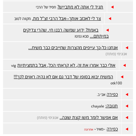
תגיד לי אתה לא מתבייש?
חסיד של הרבי
צר לי לאכזב אותך--אבל הרבי זצ"ל מת.
מקווה לטוב
באמת? ידוע שמשה רבנו חי. שהרי צדיקים
במיתתם...
סבא גפטו
אנחנו כל-כך עייפים מהצרות שחייבים כבר משיח...
אנונימי (פותח)
אולי כבר אמרו את זה, לא קראתי הכל, אבל בתמציתיות
vig
המשיח יבוא בסופו של דבר גם אם לא נהיה ראוים לכך!!!
otk100
כפירה
אבי ב.
תגובה:
chayale
אם אפשר לומר משו קצת שונה..
אנונימי (פותח)
כפירה
~מאיר~
אחרונה