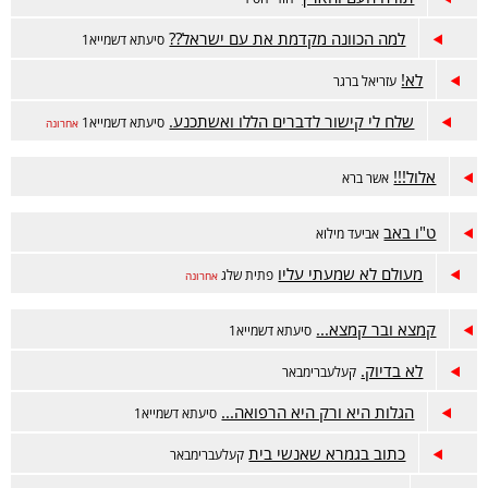
למה הכוונה מקדמת את עם ישראל??
סיעתא דשמייא1
לא!
עזריאל ברגר
שלח לי קישור לדברים הללו ואשתכנע.
סיעתא דשמייא1
אחרונה
אלול!!!
אשר ברא
ט"ו באב
אביעד מילוא
מעולם לא שמעתי עליו
פתית שלג
אחרונה
קמצא ובר קמצא...
סיעתא דשמייא1
לא בדיוק.
קעלעברימבאר
הגלות היא ורק היא הרפואה...
סיעתא דשמייא1
כתוב בגמרא שאנשי בית
קעלעברימבאר