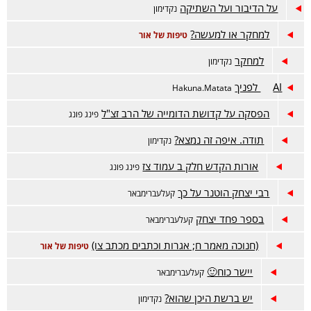
על הדיבור ועל השתיקה
נקדימון
למחקר או למעשה?
טיפות של אור
למחקר
נקדימון
AI לפניך
Hakuna.Matata
הפסקה על קדושת הדומייה של הרב זצ"ל
פינג פונג
תודה. איפה זה נמצא?
נקדימון
אורות הקדש חלק ב עמוד צז
פינג פונג
רבי יצחק הוטנר על כך
קעלעברימבאר
בספר פחד יצחק
קעלעברימבאר
(חנוכה מאמר ח; אגרות וכתבים מכתב צו)
טיפות של אור
יישר כוח🙂
קעלעברימבאר
יש ברשת היכן שהוא?
נקדימון