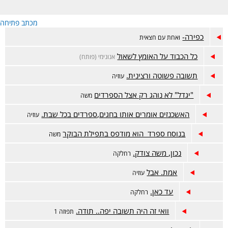
מכתב פתיחה
כפירה-
ואחת עם חצאית
כל הכבוד על האומץ לשאול
אנונימי (פותח)
תשובה פשוטה ורצינית.
עוזיה
"יגדל" לא נוהג רק אצל הספרדים
משה
האשכנזים אומרים אותו בחגים,ספרדים בכל שבת.
עוזיה
בנוסח ספרד הוא מודפס בתפילת הבוקר
משה
נכון, משה צודק.
רחלקה
אמת. אבל
עוזיה
עד כאן.
רחלקה
וואי זה היה תשובה יפה.. תודה.
תפוזה 1