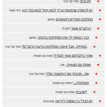
לא נכון!
חסיד של הרבי
יש להאמין שהמשיח צריך לבוא ויכול לבוא בכל רגע
יהודי שמח
מחלוקת חסידים-ליטואקים
עמישב
הרמב"ם אומר
זלמן לוי
כבר הבאתי לך את המחלוקת בדעתו.
עמישב
במחילה, אבל איפה המחלוקת בדעת הרמב"ם?
חסיד של הרבי
אוקיי בילבלתם אותי לגמרי!!
ואחת עם חצאית
ואחת עם חצאית -
אח..
אח.. אהבתי את התשובה שלך!
חסיד של הרבי
וואו!תודה..!
ואחת עם חצאית
*אהבתי
ואחת עם חצאית
יש הבדל בין אמונה לידיעה
סבא גפטו