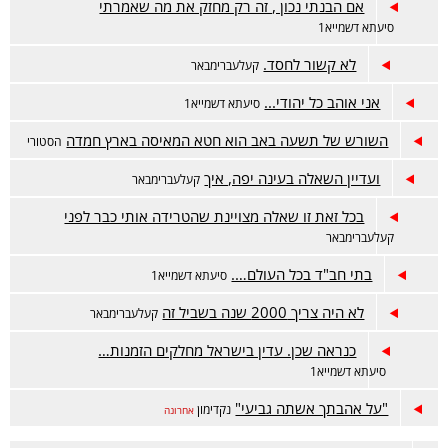
אם הבנתי נכון , זה רק מחזק את מה שאמרתי
סיעתא דשמייא1
לא קשור לחסד.
קעלעברימבאר
אני אוהב כל יהודי...
סיעתא דשמייא1
השורש של תשעה באב הוא חטא המאיסה בארץ חמדה
הסטורי
ועדיין השאלה בעינה יפה, איך
קעלעברימבאר
בכל זאת זו שאלה מצויינת שהטרידה אותי כבר לפני
קעלעברימבאר
בתי חב"ד בכל העולם….
סיעתא דשמייא1
לא היה צריך 2000 שנה בשביל זה
קעלעברימבאר
כנראה שכן. עדין בישראל מחלקים הזמנות…
סיעתא דשמייא1
"על אהבתך אשתה גביעי"
נקדימון
אחרונה