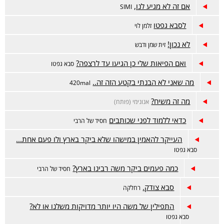
אם זה לא מגיע לנו,
SIMI
לסבא גפטו
זלמן לוי
לא נכון!
זית שמן ודבש
ואם הפיאות שלי כן הגיעו עד לרצפה?
סבא גפטו
מה שאני לא הבנתי בקטע הזה זה..
420mal
מה זה משיח?
אנונימי (פותח)
כדאי ללמוד לפני שכותבים
חסיד של הרבי
העייקר להאמין במישהו שלא ביקר בארץ ולו פעם אחת...
סבא גפטו
כמה פעמים ביקר משה רבינו בארץ?
חסיד של הרבי
סבא צודק.
רחלקה
התפילין של משה היו יותר מדויקות משלנו או לא?
סבא גפטו