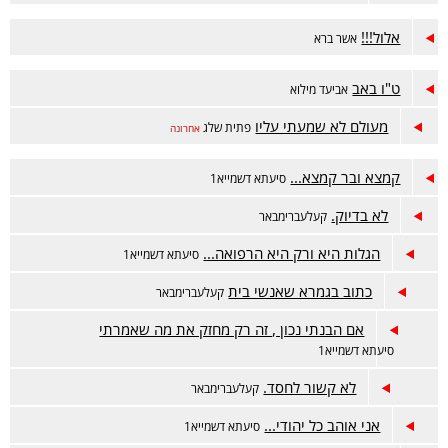
אלול!!!
אשר ברא
ט"ו באב
אביעד מילוא
מעולם לא שמעתי עליו
פתית שלג
אחרונה
קמצא ובר קמצא...
סיעתא דשמייא1
לא בדיוק.
קעלעברימבאר
הגלות היא ורק היא הרפואה...
סיעתא דשמייא1
כתוב בגמרא שאנשי בית
קעלעברימבאר
אם הבנתי נכון , זה רק מחזק את מה שאמרתי
סיעתא דשמייא1
לא קשור לחסד.
קעלעברימבאר
אני אוהב כל יהודי...
סיעתא דשמייא1