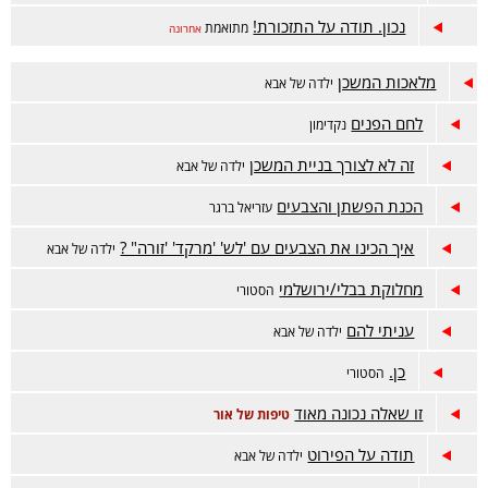
נכון. תודה על התזכורת!
מתואמת
אחרונה
מלאכות המשכן
ילדה של אבא
לחם הפנים
נקדימון
זה לא לצורך בניית המשכן
ילדה של אבא
הכנת הפשתן והצבעים
עזריאל ברגר
איך הכינו את הצבעים עם 'לש' 'מרקד' 'זורה" ?
ילדה של אבא
מחלוקת בבלי/ירושלמי
הסטורי
עניתי להם
ילדה של אבא
כן.
הסטורי
זו שאלה נכונה מאוד
טיפות של אור
תודה על הפירוט
ילדה של אבא