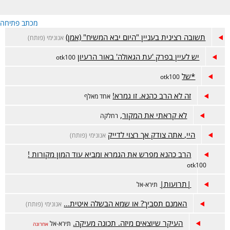
מכתב פתיחה
תשובה רצינית בעניין "היום יבא המשיח" (אמן)
אנונימי (פותח)
יש לעיין בפרק 'עת הגאולה' באור הרעיון
otk100
*של
otk100
זה לא הרב כהנא. זו גמרא!
אחד מאלף
לא קראתי את המקור,
רחלקה
היי, אתה צודק אך רצוי לדייק
אנונימי (פותח)
הרב כהנא מפרש את הגמרא ומביא עוד המון מקורות !
otk100
|תרועות|
תירא-אל
האמנם תסביך? או שמא הבשלה איטית...
אנונימי (פותח)
העיקר שיוצאים מיזה. תכונה מעיקה.
תירא-אל
אחרונה