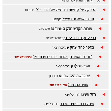
AI לפניך
Hakuna.Matata
הפסקה על קדושת הדומייה של הרב זצ"ל
פינג פונג
תודה. איפה זה נמצא?
נקדימון
אורות הקדש חלק ב עמוד צז
פינג פונג
רבי יצחק הוטנר על כך
קעלעברימבאר
בספר פחד יצחק
קעלעברימבאר
(חנוכה מאמר ח; אגרות וכתבים מכתב צו)
טיפות של אור
יישר כוח🙂
קעלעברימבאר
יש ברשת היכן שהוא?
נקדימון
אוצר החכמה?
טיפות של אור
רחל אימנו
ילדה של אבא
איכה רבתי פתיחתא כד
ילדה של אבא