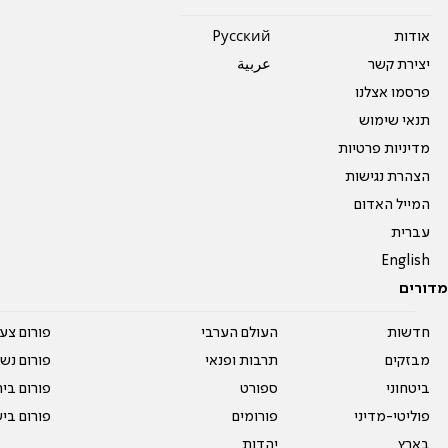
אודות
Pусский
יצירת קשר
عربية
פרסמו אצלנו
תנאי שימוש
מדיניות פרטיות
הצהרת נגישות
המייל האדום
עברית
English
מדורים
חדשות
העולם הערבי
פורום צע
מבזקים
תרבות ופנאי
פורום נשו
ביטחוני
ספורט
פורום בי
פוליטי-מדיני
פורומים
פורום בי
בארץ
יהדות