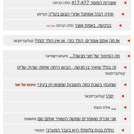
אוצרות המוסר 417-477
כולנו הביתה
תודה רבה! אסתכל אחרי הצום בעז"ה
נקדימון
בבקשה. באמת אוצר
כולנו הביתה
אחרונה
אז מה אתם אומרים, הולך כזכי, או אין הולך קזחי?
קעלעברימבאר
מה הסיפור של חצי מנשה?…
סיעתא דשמייא1
זה בגלל שיאיר בן מנשה , הבשן היתה אחוזה שהיה שליט
קעלעברימבאר
שמעתי בשבת כמה תשובות שמצאו חן בעיניי
טיפות של אור
יפה!
קעלעברימבאר
....
אילת השחר
אני זוכרת שאומרים שמשה השאיר אותם שם
מתואמת
נחלת בנות צלופחד היא בעבר המערבי
הסטורי