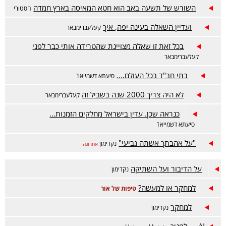
השורש של תשעה באב הוא חטא המאיסה בארץ חמדה
הסטורי
ועדיין השאלה בעינה יפה, איך
קעלעברימבאר
בכל זאת זו שאלה מצויינת שהטרידה אותי כבר לפני
קעלעברימבאר
בתי חב"ד בכל העולם….
סיעתא דשמייא1
לא היה צריך 2000 שנה בשביל זה
קעלעברימבאר
כנראה שכן. עדין בישראל מחלקים הזמנות…
סיעתא דשמייא1
"על אהבתך אשתה גביעי"
נקדימון
אחרונה
על הדיבור ועל השתיקה
נקדימון
למחקר או למעשה?
טיפות של אור
למחקר
נקדימון