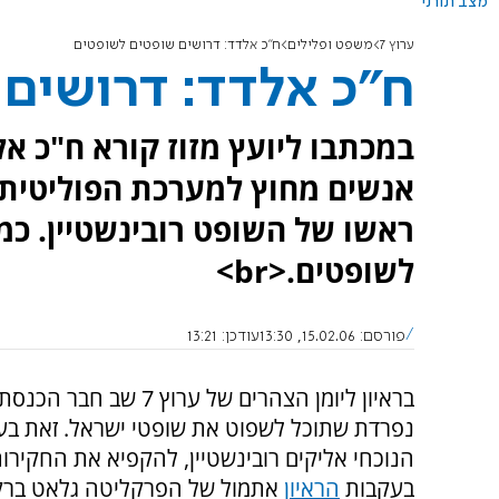
מצב תורני
ערוץ 7
משפט ופלילים
ח"כ אלדד: דרושים שופטים לשופטים
ח"כ אלדד: דרושים
במכתבו ליועץ מזוז קורא ח"כ א
אנשים מחוץ למערכת הפוליטית 
ראשו של השופט רובינשטיין. כ
לשופטים.<br>
פורסם:
15.02.06, 13:30
עודכן:
13:21
בראיון ליומן הצהרים ש
נפרדת שתוכל לשפוט את שופטי ישראל. זאת בע
הנוכחי אליקים רובינשטיין, להקפיא את החקיר
בעקבות
הראיון
אתמול של הפרקליטה גלאט ברקובי