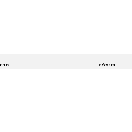
פנו אלינו
מדור
אודות
Pусский
חד
יצירת קשר
عربية
מב
פרסמו אצלנו
בי
תנאי שימוש
פו
מדיניות פרטיות
בא
הצהרת נגישות
בע
המייל האדום
מש