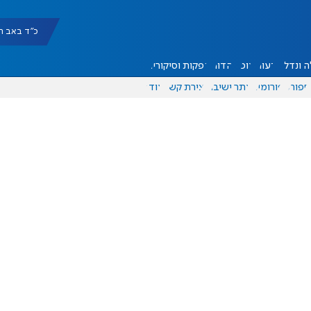
כ"ד באב תשפ"ו |
 ונדל"ן
דעות
אוכל
יהדות
הפקות וסיקורים
ספורט
פורומים
אתר ישיבה
יצירת קשר
עוד