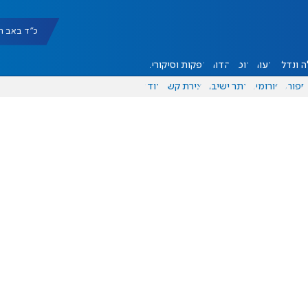
כ"ד באב תשפ"ו |
 ונדל"ן
דעות
אוכל
יהדות
הפקות וסיקורים
ספורט
פורומים
אתר ישיבה
יצירת קשר
עוד