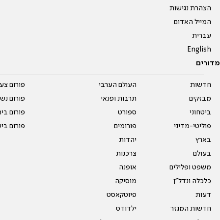
הצהרת נגישות
המייל האדום
עברית
English
מדורים
חדשות
העולם הערבי
פורום צע
מבזקים
תרבות ופנאי
פורום נשו
ביטחוני
ספורט
פורום בי
פוליטי-מדיני
פורומים
פורום בי
בארץ
יהדות
בעולם
צרכנות
משפט ופלילים
אופנה
כלכלה ונדל"ן
מוסיקה
דעות
פיוטקאסט
חדשות המגזר
ילדודס