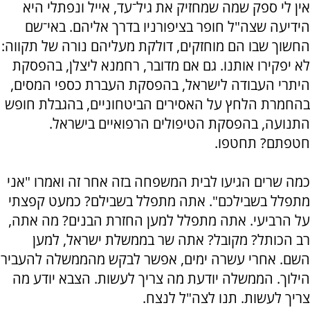
אין לי ספק שמה שמחזיק את גיל־עד, אייל ונפתלי היא
הידיעה שצה"ל חופר בציפורניו בדרך אליהם. באי־שם
החשוך שבו הם מוחזקים, דולקת מעליהם נורה של תקווה:
לא יפקירו אותנו. גם אם מדובר, רחמנא ליצלן, בהפסקת
היתרי העבודה לישראל, בהפסקת העברת כספי המסים,
בהחמרת הלחץ על האסירים הביטחוניים, בהגבלת חופש
התנועה, בהפסקת הטיפולים הרפואיים בישראל.
חטפתם? תחטפו.
כמה שרים הגיעו לבית המשפחה בזה אחר זה ואמרו "אני
מתפלל בשבילכם". אתה מתפלל בשבילם? כמעט קפצתי
על הרביעי. אתה מתפלל למען החזרת הבנים? מה אתה,
רב הכותל? מקובל? אתה שר בממשלת ישראל, למען
השם. אחרי עשרה ימים, אפשר לבקש מהממשלה להעביר
הילוך. הממשלה יודעת מה צריך לעשות. הצבא יודע מה
צריך לעשות. תנו לצה"ל לנצח.