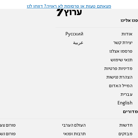
מצאתם טעות או פרסומת לא ראויה? דווחו לנו
פנו אלינו
אודות
Pусский
יצירת קשר
عربية
פרסמו אצלנו
תנאי שימוש
מדיניות פרטיות
הצהרת נגישות
המייל האדום
עברית
English
מדורים
חדשות
העולם הערבי
פורום צע
מבזקים
תרבות ופנאי
פורום נשו