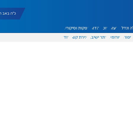
כ"ה באב תשפ"ו |
 ונדל"ן
דעות
אוכל
יהדות
הפקות וסיקורים
ספורט
פורומים
אתר ישיבה
יצירת קשר
עוד