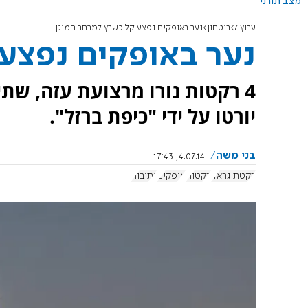
מצב תורני
ערוץ 7
ביטחון
נער באופקים נפצע קל כשרץ למרחב המוגן
נער באופקים נפצע 
4 רקטות נורו מרצועת עזה, שתי
יורטו על ידי "כיפת ברזל".
בני משה
4.07.14, 17:43
רקטת גראד
רקטות
אופקים
נתיבות