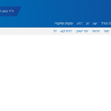
כ"ד באב תשפ"ו |
 ונדל"ן
דעות
אוכל
יהדות
הפקות וסיקורים
ספורט
פורומים
אתר ישיבה
יצירת קשר
עוד