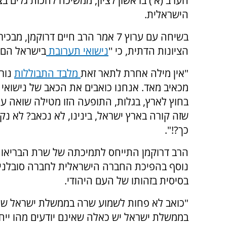
הערב (א') בראשון לציון, ממשיכה להכות גלים בצי
הישראלית.
בשיחה עם ערוץ 7 אמר הרב חיים דרוקמן, מבכ
הציונות הדתית, כי ''
נישואי תערובת
בישראל הם 
"אין מילה אחרת לתאר זאת
מלבד התבוללות
נורא
מכאיב מאד. אנחנו כואבים את הכאב של נישואי
בחוץ לארץ, בגלות, התופעה הזו מטילה שואה על 
שזה קורה בארץ ישראל, בינינו, לא נכאב? לא נק
כך?!".
הרב דרוקמן התייחס לתמיכתה של שרת הבריאות 
נוסף בהפיכת החברה הישראלית לחברה סובלנית ו
בסיסית בזהותו של העם היהודי.
"כואב לא פחות לשמוע שרה בממשלת ישראל שמ
בממשלת ישראל יש כאלה שאינם יודעים מהו ייחו