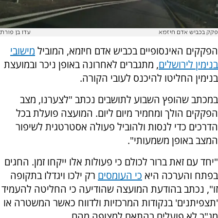
פקק בכביש אדם חיזמא
עדו בן פורת
הפקקים האינסופיים בכביש אדם חיזמא, המוביל
מישובי
בנימין לירושלים
, מתגברים לאחרונה באופן ניכר ובמועצת
בנימין החליטו להיכנס לעובי הקורה.
במכתב שהופץ השבוע לתושבים נכתב "
לצערנו, מצב
הפקקים הולך ומחמיר מיום ליום.
המועצה פועלת בכל
הדרכים כדי לנסות ולהוביל פעולה אסטרטגית לשיפור
המצב באופן משמעותי".
"
יחד עם זאת ברור לכולם כי פעולות אלו ייקחו זמן. החגים
בפתח והערכה היא
כי העומסים
רק ילכו ויגדלו בתקופה
זו", נכתב בהודעת המועצה שהודיעה כי החליטה להעמיד
'תצפיתנים' בנקודות המרכזיות ולדווח כאשר המשטרה או
מג"ב לא פועלים בהתאם למצופה מהם.