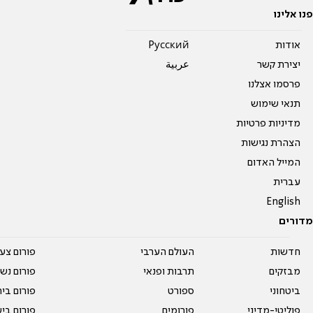
פנו אלינו
אודות
Pусский
יצירת קשר
عربية
פרסמו אצלנו
תנאי שימוש
מדיניות פרטיות
הצהרת נגישות
המייל האדום
עברית
English
מדורים
חדשות
העולם הערבי
פורום צע
מבזקים
תרבות ופנאי
פורום נשו
ביטחוני
ספורט
פורום בי
פוליטי-מדיני
פורומים
פורום בי