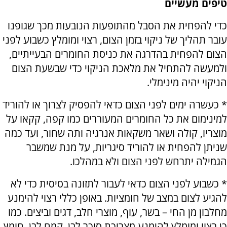
טיפים מעשיים
כדי להפחית את הסבל מהתופעות הנובעות מכך שגופנו
עובר תהליך של ניקוי בזמן הצום, רצוי ומומלץ כשבוע לפני
הצום להפחית בהדרגה את כניסת החומרים הבעייתיים,
ולמעשה להתחיל את מלאכת הניקוי כדי שבשעת הצום
הניקוי יהיה מינימלי.
* כעשרה ימים לפני הצום כדאי להפסיק לצרוך או להוריד
למינימום את כל החומרים המעוררים כמו קפה, קקאו על
מוצריו, קולה ושאר משקאות אנרגיה ותה שחור, ועד כמה
שניתן להפחית או להוריד סיגריות, על מנת שמשבר
הגמילה יתרחש לפני הצום ולא במהלכו.
* כשבוע לפני הצום כדאי לעבור לתזונה בסיסית כדי לא
להגיע לצום במצב של חומציות. באופן כללי רצוי להימנע
מחלבון מן החי – בשר, עוף, מוצרי חלב, דגים וביצים. כמו
כן רצוי ומומלץ להימנע מצריכת סוכר לבן, קמח לבן, חומץ,