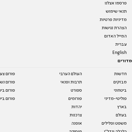
פרסמו אצלנו
תנאי שימוש
מדיניות פרטיות
הצהרת נגישות
המייל האדום
עברית
English
מדורים
חדשות
העולם הערבי
פורום צע
מבזקים
תרבות ופנאי
פורום נשו
ביטחוני
ספורט
פורום בי
פוליטי-מדיני
פורומים
פורום בי
בארץ
יהדות
בעולם
צרכנות
משפט ופלילים
אופנה
כלכלה ונדל"ן
מוסיקה