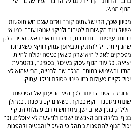
ברובד הרוחני הן חלות גם על הרובד הפיזי שלנו – על
הגוף ממש.
מכיוון שכך, הרי שלעתים קורה ואדם שצם חש תופעות
פיזיולוגיות הקשורות לטיהור ולניקוי שגופו עובר, כמו אי
נוחות, עייפות, סחרחורת, בחילות וכאבי ראש. הסיבה לכך
שהגוף מתחיל להתנקות באופן עמוק דווקא כשאנחנו
מפסיקים לאכול היא שרק כשאין כניסה יכולה להיות
יציאה. כל עוד הגוף עסוק בעיכול, בספיגה, בהטמעת
המזון ובשימוש בחומרי הגלם שבו לבנייה, הרי שהוא לא
יכול לקיים פעולות כמו פינוי פסולת וניקוי עמוק.
הדוגמה הטובה ביותר לכך היא הופעתן של הפרשות
שונות מגופנו דווקא בבוקר, כשאדם קם משנתו. במהלך
הלילה, בזמן שאדם ישן, מתרחשות רוב פעולות הניקוי
בגוף. בלילה רוב האנשים ישנים ולמעשה לא אוכלים, וכך
יכול הגוף להתפנות מתהליכי העיכול והבנייה ולהפנות