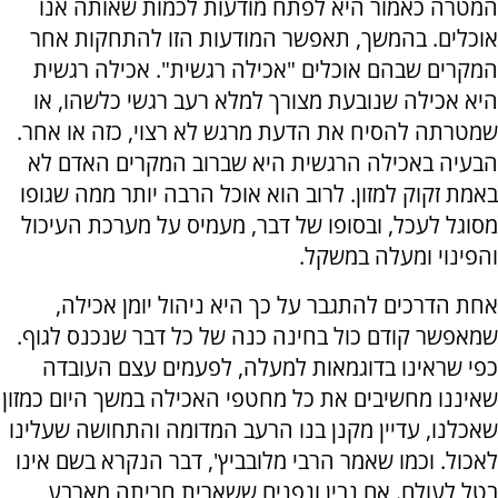
המטרה כאמור היא לפתח מודעות לכמות שאותה אנו
אוכלים. בהמשך, תאפשר המודעות הזו להתחקות אחר
המקרים שבהם אוכלים "אכילה רגשית". אכילה רגשית
היא אכילה שנובעת מצורך למלא רעב רגשי כלשהו, או
שמטרתה להסיח את הדעת מרגש לא רצוי, כזה או אחר.
הבעיה באכילה הרגשית היא שברוב המקרים האדם לא
באמת זקוק למזון. לרוב הוא אוכל הרבה יותר ממה שגופו
מסוגל לעכל, ובסופו של דבר, מעמיס על מערכת העיכול
והפינוי ומעלה במשקל.
אחת הדרכים להתגבר על כך היא ניהול יומן אכילה,
שמאפשר קודם כול בחינה כנה של כל דבר שנכנס לגוף.
כפי שראינו בדוגמאות למעלה, לפעמים עצם העובדה
שאיננו מחשיבים את כל מחטפי האכילה במשך היום כמזון
שאכלנו, עדיין מקנן בנו הרעב המדומה והתחושה שעלינו
לאכול. וכמו שאמר הרבי מלובביץ', דבר הנקרא בשם אינו
בטל לעולם. אם נבין ונפנים ששארית חביתה מארבע