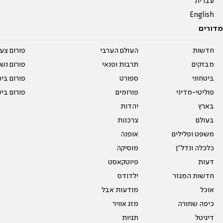
עברית
English
מדורים
חדשות
העולם הערבי
פורום צע
מבזקים
תרבות ופנאי
פורום נשו
ביטחוני
ספורט
פורום בי
פוליטי-מדיני
פורומים
פורום בי
בארץ
יהדות
בעולם
צרכנות
משפט ופלילים
אופנה
כלכלה ונדל"ן
מוסיקה
דעות
פיוטקאסט
חדשות המגזר
ילדודס
אוכל
מודעות אבל
כיפה שחורה
מזג אוויר
דיגיטל
תגיות