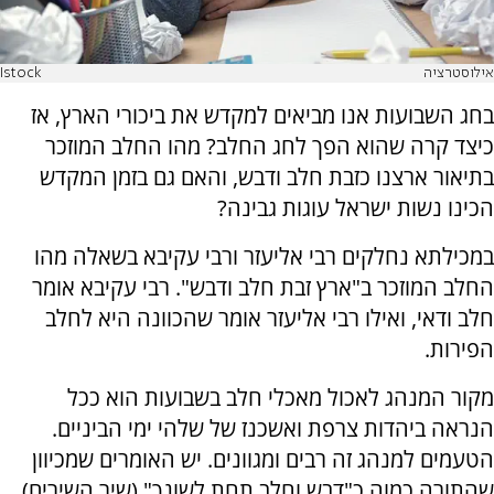
אילוסטרציה
Istock
בחג השבועות אנו מביאים למקדש את ביכורי הארץ, אז
כיצד קרה שהוא הפך לחג החלב? מהו החלב המוזכר
בתיאור ארצנו כזבת חלב ודבש, והאם גם בזמן המקדש
הכינו נשות ישראל עוגות גבינה?
במכילתא נחלקים רבי אליעזר ורבי עקיבא בשאלה מהו
החלב המוזכר ב"ארץ זבת חלב ודבש". רבי עקיבא אומר
חלב ודאי, ואילו רבי אליעזר אומר שהכוונה היא לחלב
הפירות.
מקור המנהג לאכול מאכלי חלב בשבועות הוא ככל
הנראה ביהדות צרפת ואשכנז של שלהי ימי הביניים.
הטעמים למנהג זה רבים ומגוונים. יש האומרים שמכיוון
שהתורה כמוה כ"דבש וחלב תחת לשונך" (שיר השירים),