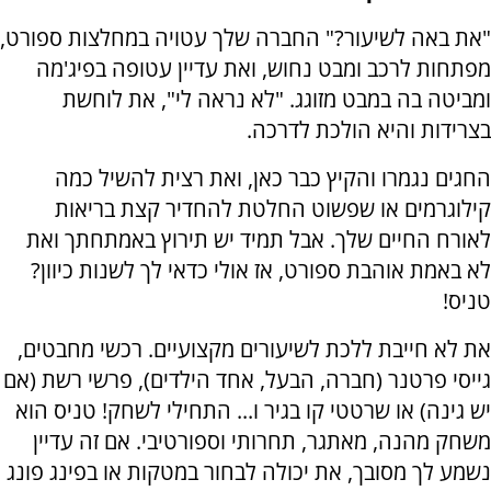
"את באה לשיעור?" החברה שלך עטויה במחלצות ספורט,
מפתחות לרכב ומבט נחוש, ואת עדיין עטופה בפיג'מה
ומביטה בה במבט מזוגג. "לא נראה לי", את לוחשת
בצרידות והיא הולכת לדרכה.
החגים נגמרו והקיץ כבר כאן, ואת רצית להשיל כמה
קילוגרמים או שפשוט החלטת להחדיר קצת בריאות
לאורח החיים שלך. אבל תמיד יש תירוץ באמתחתך ואת
לא באמת אוהבת ספורט, אז אולי כדאי לך לשנות כיוון?
טניס!
את לא חייבת ללכת לשיעורים מקצועיים. רכשי מחבטים,
גייסי פרטנר (חברה, הבעל, אחד הילדים), פרשי רשת (אם
יש גינה) או שרטטי קו בגיר ו... התחילי לשחק! טניס הוא
משחק מהנה, מאתגר, תחרותי וספורטיבי. אם זה עדיין
נשמע לך מסובך, את יכולה לבחור במטקות או בפינג פונג