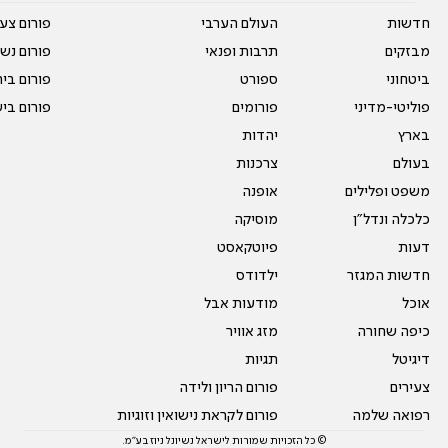
חדשות
העולם הערבי
פורום צע
מבזקים
תרבות ופנאי
פורום נשו
ביטחוני
ספורט
פורום בי
פוליטי-מדיני
פורומים
פורום בי
בארץ
יהדות
בעולם
צרכנות
משפט ופלילים
אופנה
כלכלה ונדל"ן
מוסיקה
דעות
פיוטקאסט
חדשות המגזר
ילדודס
אוכל
מודעות אבל
כיפה שחורה
מזג אוויר
דיגיטל
תגיות
צעירים
פורום הריון ולידה
רפואה שלמה
פורום לקראת נישואין וזוגיות
© כל הזכויות שמורות לישראל נשיונל ניוז בע"מ.