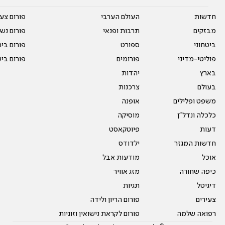
חדשות
העולם הערבי
פורום צע
מבזקים
תרבות ופנאי
פורום נשו
ביטחוני
ספורט
פורום בי
פוליטי-מדיני
פורומים
פורום בי
בארץ
יהדות
בעולם
צרכנות
משפט ופלילים
אופנה
כלכלה ונדל"ן
מוסיקה
דעות
פיוטקאסט
חדשות המגזר
ילדודס
אוכל
מודעות אבל
כיפה שחורה
מזג אוויר
דיגיטל
תגיות
צעירים
פורום הריון ולידה
רפואה שלמה
פורום לקראת נישואין וזוגיות