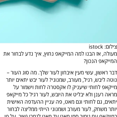
צילום: istock
מעולה, אז הבנו למה המייקאפ נחוץ, איך נדע לבחור את
המייקאפ הנכון?
דבר ראשון, עשי מעין איבחון לעור שלך. מה סוג העור –
נוטה ליבש, רגיל, מעורב, שמנוני? לעור יבש יתאים יותר
מייקאפ לחותי שיעניק לו אקסטרה לחות וישמור על
מראה רענן ולא יבליט את היובש, לעור רגיל כל מייקאפ
יתאים, גם לחותי וגם מאט, פה עניין ההעדפה האישית
יותר משחק, לעור מעורב ושמנוני הייתי ממליצה לבחור
במייקאפ עם גימור סמי מאט עד מאט לגמרי (שוב, על פי