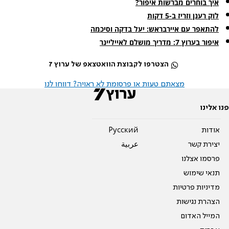
איך בוחרים מברשות איפור?
לוק רענן וזריז ב-5 דקות
להתאפר עם איירבראש: יעל בדקה וסיכמה
איפור בערוץ 7: מדריך מושלם לאייליינר
הצטרפו לקבוצת הוואטצאפ של ערוץ 7
מצאתם טעות או פרסומת לא ראויה? דווחו לנו
פנו אלינו
אודות
Pусский
יצירת קשר
عربية
פרסמו אצלנו
תנאי שימוש
מדיניות פרטיות
הצהרת נגישות
המייל האדום