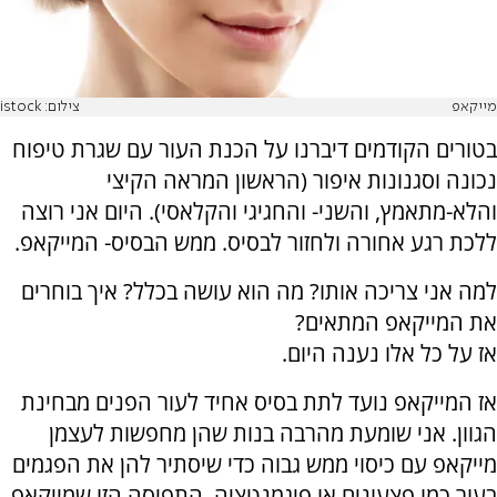
מייקאפ
צילום: istock
בטורים הקודמים דיברנו על הכנת העור עם שגרת טיפוח
נכונה וסגנונות איפור (הראשון המראה הקיצי
והלא-מתאמץ, והשני- והחגיגי והקלאסי). היום אני רוצה
ללכת רגע אחורה ולחזור לבסיס. ממש הבסיס- המייקאפ.
למה אני צריכה אותו? מה הוא עושה בכלל? איך בוחרים
את המייקאפ המתאים?
אז על כל אלו נענה היום.
אז המייקאפ נועד לתת בסיס אחיד לעור הפנים מבחינת
הגוון. אני שומעת מהרבה בנות שהן מחפשות לעצמן
מייקאפ עם כיסוי ממש גבוה כדי שיסתיר להן את הפגמים
בעור כמו פצעונים או פיגמנטציה. התפיסה הזו שמייקאפ