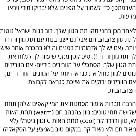
העדפתכן) כדי לשמור על הפנים שלא יבריקו מידי ויראו
מזיעות.
לאחר מכן בחני מהו תת הגוון שלך. רוב בנות ישראל נוטות
לתת גוון צהבהב חם אבל גם ישנן בנות עם תת גוון ורדרד
יותר. (אם יש לך אדמומיות בפנים זה לא בהכרח אומר שיש
לך תת גוון ורדרד!). טיפ קטן ממני שיעזור לך לגלות את
תת הגוון שלך: הסתכלי על הוורידים בידיים- אם הוורידים
נוטים לגוון כחול את כנראה יותר על הגוונים הוורדרדים,
אם הוורידים ירוקים את שייכת כנראה לקבוצת
הצהבהבות.
הרבה חברות איפור מסמנות את המייקאפים שלהן תחת
שלושה תתי גוונים: גוון צהבהב חם (warm) תחת האות
W, גוון ורדרד קר (cool) תחת האות C וגוון ניטרלי (לא
מאוד חם ולא מאוד קר, במקום טוב באמצע על הסקאלה)