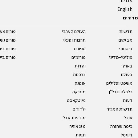
עברית
English
מדורים
חדשות
העולם הערבי
פורום צע
מבזקים
תרבות ופנאי
פורום נשו
ביטחוני
ספורט
פורום בי
פוליטי-מדיני
פורומים
פורום בי
בארץ
יהדות
בעולם
צרכנות
משפט ופלילים
אופנה
כלכלה ונדל"ן
מוסיקה
דעות
פיוטקאסט
חדשות המגזר
ילדודס
אוכל
מודעות אבל
כיפה שחורה
מזג אוויר
דיגיטל
תגיות