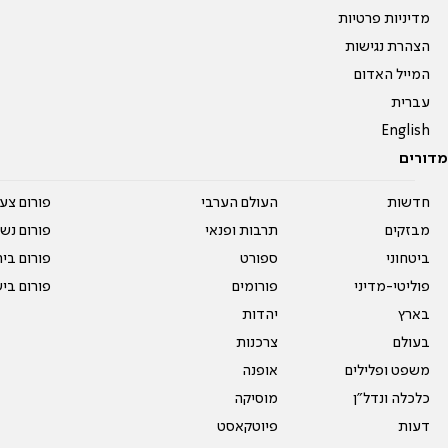
מדיניות פרטיות
הצהרת נגישות
המייל האדום
עברית
English
מדורים
חדשות
העולם הערבי
פורום צע
מבזקים
תרבות ופנאי
פורום נשו
ביטחוני
ספורט
פורום בי
פוליטי-מדיני
פורומים
פורום בי
בארץ
יהדות
בעולם
צרכנות
משפט ופלילים
אופנה
כלכלה ונדל"ן
מוסיקה
דעות
פיוטקאסט