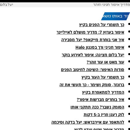
מדריך איפור חגיגי וזוהר
יעל בלום
עוד באותו נושא:
כך תשמרי על הפנים בקיץ
איפור בערוץ 7: מדריך מושלם לאייליינר
איך אני בוחרת מייקאפ? יעל מסבירה
איפור חגיגי ורך בסגנון Halo
יעל בלום מציגה: איפור לאירוע בוקר
עור מאט או עור זוהר?
סודות האיפור: השיטה לחיטוב הפנים
כך תשמרי על העור בקיץ
ברונזר, סומק ושימר - כך תעשי את זה
המדריך למתאפרת בקיץ
איך בוחרים מברשות איפור?
הסומק נשבר? ככה תתקני אותו
לוק רענן וזריז ב-5 דקות
להתאפר עם איירבראש: יעל בדקה וסיכמה
מדריך איפור שזוף ועדין לקיץ