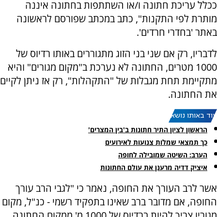
ככלל עריכת חתונה ו/או השתתפות בחתונה איננה
מותרת לפי התקנות", כתב במכתב שפורסם לראשונה
באתר 'בחדרי חרדים'.
לדבריו, רק אם שני בני הזוג מתגוררים באותו רדיוס של
1000 מטרים, החתונה לא נערכת ב"מקום מגורים" והיא
מתקיימת תחת מגבלות של "התקהלות", רק אז ניתן לקיים
את החתונה.
עוד באותו נושא:
הראשון לציון התיר חתונות ב'בין המצרים'
כך תמצאי שמלות צנועות לאירועים
הערב: השיטה שמובילה לחופה
איציק דדיה מרענן את עולם החתונות
אשר לרב העורך את החופה, נאמר כי "לגבי הרב עורך
החופה, אם מדובר ברב שאינו בתפקיד רשמי - כנ"ל, מקום
מגוריו צריך להיות ברדיוס של 1000 מ' ממקום החתונה.