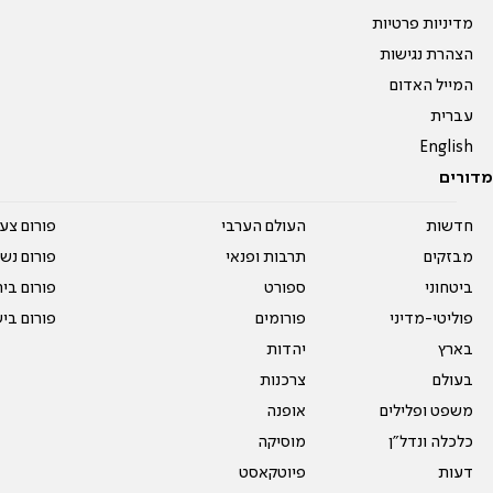
מדיניות פרטיות
הצהרת נגישות
המייל האדום
עברית
English
מדורים
חדשות
העולם הערבי
פורום צע
מבזקים
תרבות ופנאי
פורום נשו
ביטחוני
ספורט
פורום בי
פוליטי-מדיני
פורומים
פורום בי
בארץ
יהדות
בעולם
צרכנות
משפט ופלילים
אופנה
כלכלה ונדל"ן
מוסיקה
דעות
פיוטקאסט