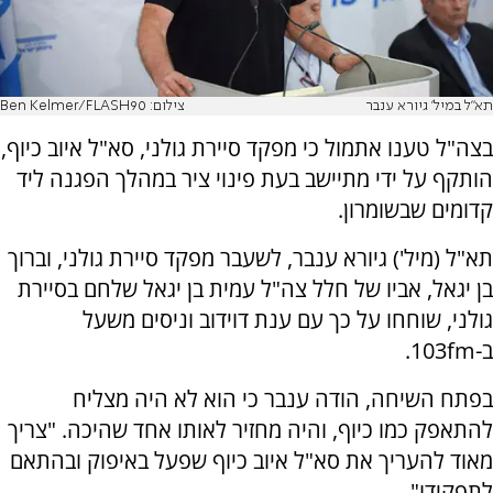
תא"ל במיל' גיורא ענבר
צילום: Ben Kelmer/FLASH90
בצה"ל טענו אתמול כי מפקד סיירת גולני, סא"ל איוב כיוף,
הותקף על ידי מתיישב בעת פינוי ציר במהלך הפגנה ליד
קדומים שבשומרון.
תא"ל (מיל') גיורא ענבר, לשעבר מפקד סיירת גולני, וברוך
בן יגאל, אביו של חלל צה"ל עמית בן יגאל שלחם בסיירת
גולני, שוחחו על כך עם ענת דוידוב וניסים משעל
ב-103fm.
בפתח השיחה, הודה ענבר כי הוא לא היה מצליח
להתאפק כמו כיוף, והיה מחזיר לאותו אחד שהיכה. "צריך
מאוד להעריך את סא"ל איוב כיוף שפעל באיפוק ובהתאם
לתפקידו".