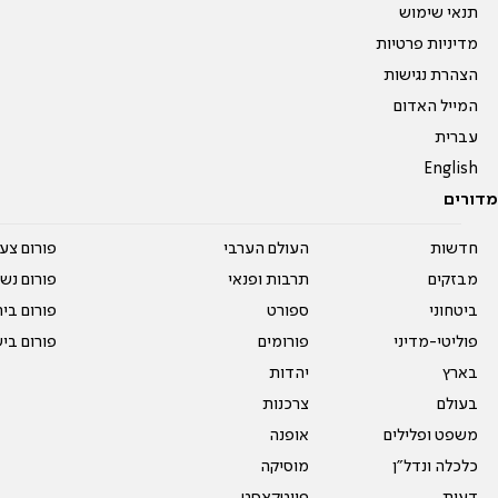
תנאי שימוש
מדיניות פרטיות
הצהרת נגישות
המייל האדום
עברית
English
מדורים
חדשות
העולם הערבי
פורום צע
מבזקים
תרבות ופנאי
פורום נשו
ביטחוני
ספורט
פורום בי
פוליטי-מדיני
פורומים
פורום בי
בארץ
יהדות
בעולם
צרכנות
משפט ופלילים
אופנה
כלכלה ונדל"ן
מוסיקה
דעות
פיוטקאסט