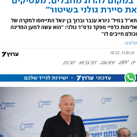
"במקום להרוג מחבלים, מעסיקים
את סיירת גולני בשיטור"
תא"ל במיל' גיורא ענבר וברוך בן יגאל התייחסו למקרה של
אלימות כלפיי מפקד גדס"ר גולני: "הוא עשה למען המדינה
וכולם חייבים לו"
103FM
11.01.21, 10:22
גולני
103FM
גיורא ענבר
ברוך בן יגאל
איוב כיוף