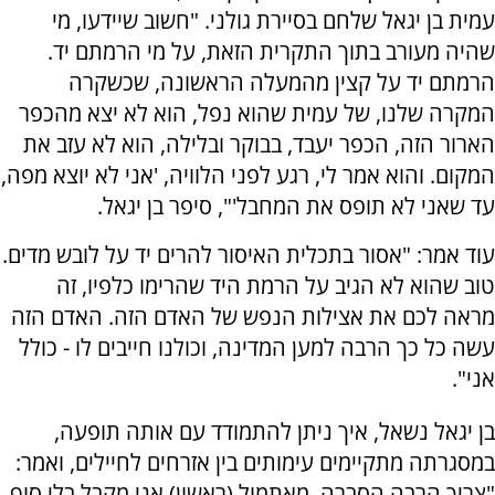
עמית בן יגאל שלחם בסיירת גולני. "חשוב שיידעו, מי
שהיה מעורב בתוך התקרית הזאת, על מי הרמתם יד.
הרמתם יד על קצין מהמעלה הראשונה, שכשקרה
המקרה שלנו, של עמית שהוא נפל, הוא לא יצא מהכפר
הארור הזה, הכפר יעבד, בבוקר ובלילה, הוא לא עזב את
המקום. והוא אמר לי, רגע לפני הלוויה, 'אני לא יוצא מפה,
עד שאני לא תופס את המחבל'", סיפר בן יגאל.
עוד אמר: "אסור בתכלית האיסור להרים יד על לובש מדים.
טוב שהוא לא הגיב על הרמת היד שהרימו כלפיו, זה
מראה לכם את אצילות הנפש של האדם הזה. האדם הזה
עשה כל כך הרבה למען המדינה, וכולנו חייבים לו - כולל
אני".
בן יגאל נשאל, איך ניתן להתמודד עם אותה תופעה,
במסגרתה מתקיימים עימותים בין אזרחים לחיילים, ואמר:
"צריך הרבה הסברה. מאתמול (ראשון) אני מקבל בלי סוף