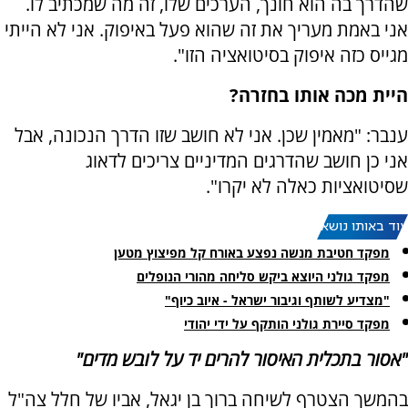
שהדרך בה הוא חונך, הערכים שלו, זה מה שמכתיב לו.
אני באמת מעריך את זה שהוא פעל באיפוק. אני לא הייתי
מגייס כזה איפוק בסיטואציה הזו".
היית מכה אותו בחזרה?
ענבר: "מאמין שכן. אני לא חושב שזו הדרך הנכונה, אבל
אני כן חושב שהדרגים המדיניים צריכים לדאוג
שסיטואציות כאלה לא יקרו".
עוד באותו נושא:
מפקד חטיבת מנשה נפצע באורח קל מפיצוץ מטען
מפקד גולני היוצא ביקש סליחה מהורי הנופלים
"מצדיע לשותף וגיבור ישראל - איוב כיוף"
מפקד סיירת גולני הותקף על ידי יהודי
"אסור בתכלית האיסור להרים יד על לובש מדים"
בהמשך הצטרף לשיחה ברוך בן יגאל, אביו של חלל צה"ל