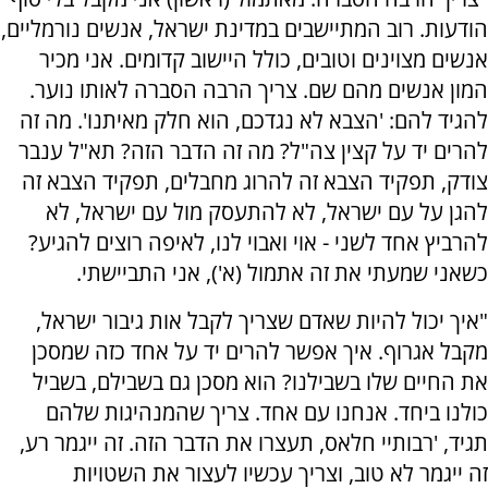
הודעות. רוב המתיישבים במדינת ישראל, אנשים נורמליים,
אנשים מצוינים וטובים, כולל היישוב קדומים. אני מכיר
המון אנשים מהם שם. צריך הרבה הסברה לאותו נוער.
להגיד להם: 'הצבא לא נגדכם, הוא חלק מאיתנו'. מה זה
להרים יד על קצין צה"ל? מה זה הדבר הזה? תא"ל ענבר
צודק, תפקיד הצבא זה להרוג מחבלים, תפקיד הצבא זה
להגן על עם ישראל, לא להתעסק מול עם ישראל, לא
להרביץ אחד לשני - אוי ואבוי לנו, לאיפה רוצים להגיע?
כשאני שמעתי את זה אתמול (א'), אני התביישתי.
"איך יכול להיות שאדם שצריך לקבל אות גיבור ישראל,
מקבל אגרוף. איך אפשר להרים יד על אחד כזה שמסכן
את החיים שלו בשבילנו? הוא מסכן גם בשבילם, בשביל
כולנו ביחד. אנחנו עם אחד. צריך שהמנהיגות שלהם
תגיד, 'רבותיי חלאס, תעצרו את הדבר הזה. זה ייגמר רע,
זה ייגמר לא טוב, וצריך עכשיו לעצור את השטויות