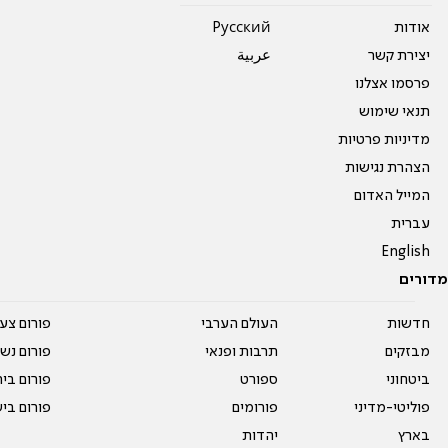
אודות
Pусский
יצירת קשר
عربية
פרסמו אצלנו
תנאי שימוש
מדיניות פרטיות
הצהרת נגישות
המייל האדום
עברית
English
מדורים
חדשות
העולם הערבי
פורום צע
מבזקים
תרבות ופנאי
פורום נשו
ביטחוני
ספורט
פורום בי
פוליטי-מדיני
פורומים
פורום בי
בארץ
יהדות