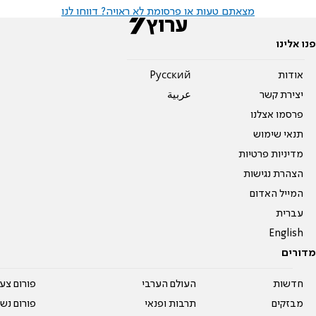
מצאתם טעות או פרסומת לא ראויה? דווחו לנו
פנו אלינו
אודות
Pусский
יצירת קשר
عربية
פרסמו אצלנו
תנאי שימוש
מדיניות פרטיות
הצהרת נגישות
המייל האדום
עברית
English
מדורים
חדשות
העולם הערבי
פורום צע
מבזקים
תרבות ופנאי
פורום נשו