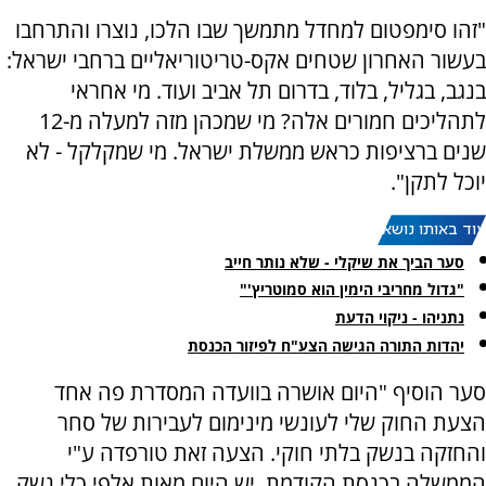
"זהו סימפטום למחדל מתמשך שבו הלכו, נוצרו והתרחבו
בעשור האחרון שטחים אקס-טריטוריאליים ברחבי ישראל:
בנגב, בגליל, בלוד, בדרום תל אביב ועוד. מי אחראי
לתהליכים חמורים אלה? מי שמכהן מזה למעלה מ-12
שנים ברציפות כראש ממשלת ישראל. מי שמקלקל - לא
יוכל לתקן".
עוד באותו נושא:
סער הביך את שיקלי - שלא נותר חייב
"גדול מחריבי הימין הוא סמוטריץ'"
נתניהו - ניקוי הדעת
יהדות התורה הגישה הצע"ח לפיזור הכנסת
סער הוסיף "היום אושרה בוועדה המסדרת פה אחד
הצעת החוק שלי לעונשי מינימום לעבירות של סחר
והחזקה בנשק בלתי חוקי. הצעה זאת טורפדה ע"י
הממשלה בכנסת הקודמת. יש היום מאות אלפי כלי נשק