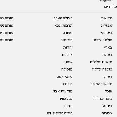
מדורים
חדשות
העולם הערבי
פורום צע
מבזקים
תרבות ופנאי
פורום נשו
ביטחוני
ספורט
פורום בי
פוליטי-מדיני
פורומים
פורום בי
בארץ
יהדות
בעולם
צרכנות
משפט ופלילים
אופנה
כלכלה ונדל"ן
מוסיקה
דעות
פיוטקאסט
חדשות המגזר
ילדודס
אוכל
מודעות אבל
כיפה שחורה
מזג אוויר
דיגיטל
תגיות
צעירים
פורום הריון ולידה