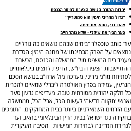
עוד באותו נושא:
יהדות התורה הגישה הצע"ח לפיזור הכנסת
"גדול מחריבי הימין הוא סמוטריץ'"
אהוד ברק מחזק את ימינה
סער הביך את שיקלי - שלא נותר חייב
עוד כותב טוכפלד "בימים שבהם נושאים כה גורליים
נמצאים על הפרק מבחינתו של מחנה הימין: הסדרת
מעמד בית המשפט מול הממשלה והכנסת, הכשרת
ההתיישבות הצעירה ביו"ש, הדיפת לחצים בינלאומיים
לפתיחת מו"מ מדיני, מערכה מול ארה"ב בנושא הסכם
הגרעין, עמידה בפרץ האולטרה ליברלי שמאיים להכרית
כל חלקה יהודית מסורתית טובה, מעדיפים גדעון סער
ואנשי 'תקווה חדשה' לעשות הכל, אבל הכל, מממשלה
עם הזרמים השמאלניים ביותר בבית המחוקקים, התומכים
בחקירה נגד ישראל בבית הדין הבינלאומי בהאג, ועד
לגרירת המדינה לבחירות חמישיות - הסיבה העיקרית