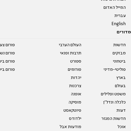
המייל האדום
עברית
English
מדורים
חדשות
העולם הערבי
פורום צע
מבזקים
תרבות ופנאי
פורום נשו
ביטחוני
ספורט
פורום בי
פוליטי-מדיני
פורומים
פורום בי
בארץ
יהדות
בעולם
צרכנות
משפט ופלילים
אופנה
כלכלה ונדל"ן
מוסיקה
דעות
פיוטקאסט
חדשות המגזר
ילדודס
אוכל
מודעות אבל