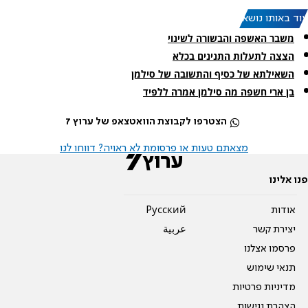
עוד באותו נושא:
משבר האשפה והבשורה לשינוי
הצצה לתעלות התנינים בכלא
השאילתא של כסיף והתשובה של סילמן
בן ארי חשפה מה סילמן אמרה ללפיד
הצטרפו לקבוצת הוואטצאפ של ערוץ 7
מצאתם טעות או פרסומת לא ראויה? דווחו לנו
פנו אלינו
אודות
Pусский
יצירת קשר
عربية
פרסמו אצלנו
תנאי שימוש
מדיניות פרטיות
הצהרת נגישות