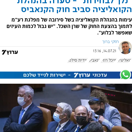
"נלך לבחירות" - סערה בהנהלת
הקואליציה סביב חוק הקנאביס
עימות בהנהלת הקואליציה בשל סירובה של מפלגת רע"מ
לתמוך בהצעת החוק של שרן השכל. "יש גבול לכמות העיזים
שאפשר לבלוע".
חזקי ברוך
14.07.21, 13:16
קואליציה
מיכל רוזין
קנאביס
עידית סילמן