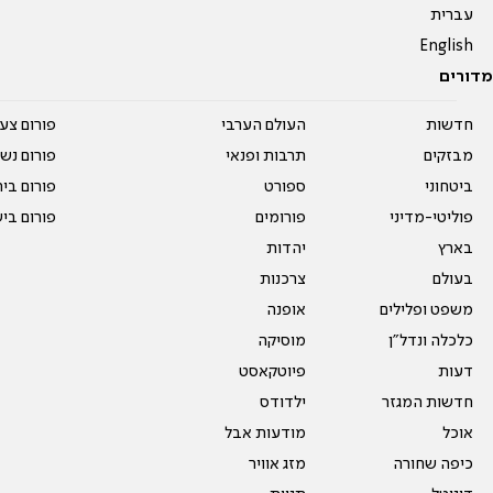
עברית
English
מדורים
חדשות
העולם הערבי
פורום צע
מבזקים
תרבות ופנאי
פורום נשו
ביטחוני
ספורט
פורום בי
פוליטי-מדיני
פורומים
פורום בי
בארץ
יהדות
בעולם
צרכנות
משפט ופלילים
אופנה
כלכלה ונדל"ן
מוסיקה
דעות
פיוטקאסט
חדשות המגזר
ילדודס
אוכל
מודעות אבל
כיפה שחורה
מזג אוויר