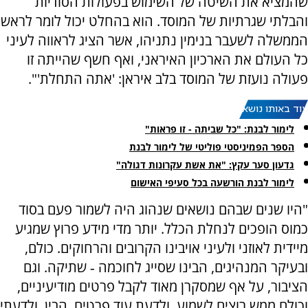
שהמציא את השיטה של השימוש בפעולות הסודיות
והבלתי שגרתיות של המוסד. הוא בהחלט יכול לומר לראש
הממשלה לשעבר בנימין נתניהו, אשר הציג לראווה לעיני
כל העולם את הארכיון האיראני, ואף חשף שהייתה זו
פעולה נועזת של המוסד בלב איראן: 'אתה התחלת'".
עוד באותו נושא:
לימור לבנת: "כל שביתה - זו פראות"
הספר הפמיניסטי פוליטי של לימור לבנת
גדעון סער עקץ: "את אשת עקרונות דגולה"
לימור לבנת הורשעה בכל סעיפי האישום
"היו שנים שבהם נושאים שנהוג היה לשמור פעם בסוד
כמוס הופכים לנחלת הכלל. יותר מדי מידע פרוץ שמגיע
מיידית לאוזני ולעיני אויבינו הקרובים והרחוקים. כולם,
ובעיקר המנהיגים, הבינו שסייג לחוכמה ‑ שתיקה. וגם
הציבור, על אף שמסקרן מאוד לקבל פרטים מודיעיניים,
וכולם ממש רוצים לשמוע, ולדעת עוד פרטים, הבין, ולדעתי