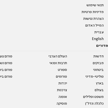
תנאי שימוש
מדיניות פרטיות
הצהרת נגישות
המייל האדום
עברית
English
מדורים
חדשות
העולם הערבי
פורום צע
מבזקים
תרבות ופנאי
פורום נשו
ביטחוני
ספורט
פורום בי
פוליטי-מדיני
פורומים
פורום בי
בארץ
יהדות
בעולם
צרכנות
משפט ופלילים
אופנה
כלכלה ונדל"ן
מוסיקה