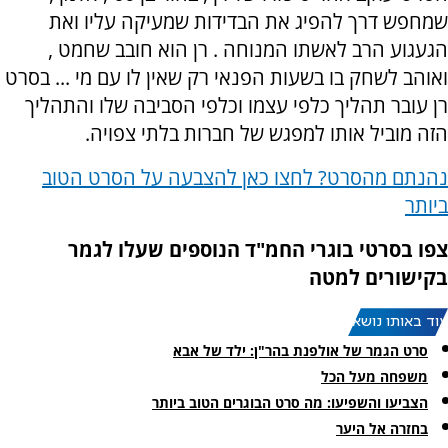
שמחפש דרך להפיג את הבדידות שמעיקה עליו ואת
הגעגוע הרב לאשתו המנוחה . רן הוא חובב שחמט ,
ואוהב לשחק בו בשעות הפנאי רק שאין לו עם מי ... בסרט
רן עובר תהליך כלפי עצמו וכלפי הסביבה שלו והתהליך
הזה מוביל אותו למפגש של חברות בלתי צפויה.
נהנתם מהסרט? לחצו כאן להצבעה על הסרט הטוב
ביותר
צפו בסרטי בוגרי החמ"ד הנוספים שעלו לגמר
בקישורים למטה
עוד באותו נושא:
סרט הגמר של אולפנת בהר"ן: ילד של אבא
משפחה מעל הכל
הצביעו והשפיעו: מה סרט הבוגרים הטוב ביותר
בחזרה אל היער