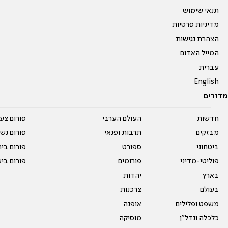
תנאי שימוש
מדיניות פרטיות
הצהרת נגישות
המייל האדום
עברית
English
מדורים
חדשות
העולם הערבי
פורום צע
מבזקים
תרבות ופנאי
פורום נשו
ביטחוני
ספורט
פורום בי
פוליטי-מדיני
פורומים
פורום בי
בארץ
יהדות
בעולם
צרכנות
משפט ופלילים
אופנה
כלכלה ונדל"ן
מוסיקה