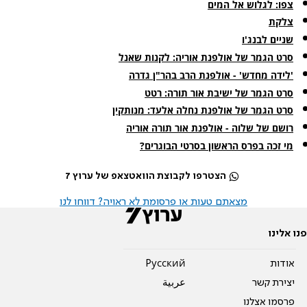
צפו: לגלוש אל המים
צלקת
שניים לבנג'ו
סרט הגמר של אולפנת אוריה: לקנות שאנל
'לידה מחדש' - אולפנת הרב בהר"ן גדרה
סרט הגמר של ישיבת אור תורה: רטט
סרט הגמר של אולפנת נחלה אלעד: מנותקין
רושם של שלוה - אולפנת אור תורה אוריה
מי זכה בפרס הראשון בסרטי הבוגרים?
הצטרפו לקבוצת הוואטצאפ של ערוץ 7
מצאתם טעות או פרסומת לא ראויה? דווחו לנו
פנו אלינו
אודות
Pусский
יצירת קשר
عربية
פרסמו אצלנו