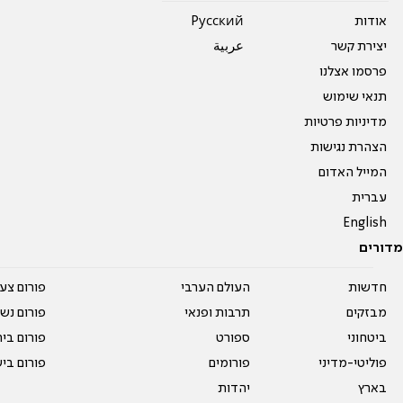
אודות
Pусский
יצירת קשר
عربية
פרסמו אצלנו
תנאי שימוש
מדיניות פרטיות
הצהרת נגישות
המייל האדום
עברית
English
מדורים
חדשות
העולם הערבי
פורום צע
מבזקים
תרבות ופנאי
פורום נשו
ביטחוני
ספורט
פורום בי
פוליטי-מדיני
פורומים
פורום בי
בארץ
יהדות