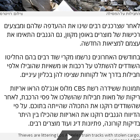
החבילות על המסילה
צילום: רויטרס
לאחר שצרכנים רבים שינו את ההעדפה שלהם ומבצעים
רכישות של מוצרים באופן מקוון, גם הגנבים התאימו את
עצמם למציאות החדשה.
בחודשים האחרונים נרשמו מקרי שוד רבים בהם החליטו
השודדים להשתלט על רכבות או משאיות שהובילו אלפי
חבילות בדרך אל לקוחות שציפו להן בכליון עיניים.
תמונות ששידרה רשת
CBS
מלוס אנג'לס הראו אריזות
ריקות של מאות חבילות שהושלכו אל פסי הרכבת, לאחר
שהשודדים רוקנו את התכולה שהייתה בתוכם. על פי
הדיווח הגנבים רוקנו את האריזות שהכילו בין היתר
בדיקות קורונה, פתיונות דיג ועוד מוצרים רבים.
Thieves are littering Los Angeles train tracks with stolen cargo,