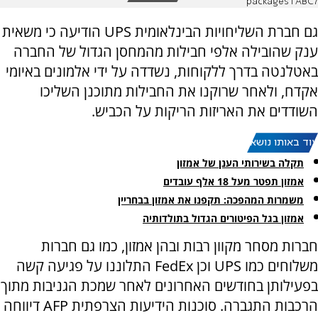
packages l ABC7
גם חברת השליחויות הבינלאומית
UPS
הודיעה כי משאית
ענק שהובילה אלפי חבילות מהמחסן הגדול של החברה
באטלנטה בדרך ללקוחות, נשדדה על ידי אלמונים באיומי
אקדח, ולאחר שרוקנו את החבילות מתוכנן השליכו
השודדים את האריזות הריקות על הכביש.
עוד באותו נושא:
תקלה בשירותי הענן של אמזון
אמזון תפטר מעל 18 אלף עובדים
משמרות המהפכה: תקפנו את אמזון בבחריין
אמזון בגל הפיטורים הגדול בתולדותיה
חברות מסחר מקוון רבות ובהן אמזון, כמו גם חברות
משלוחים כמו
UPS
וכן
FedEx
התלוננו על פגיעה קשה
בפעילותן בחודשים האחרונים לאחר שמכת הגניבות מתוך
הרכבות התגברה. סוכנות הידיעות הצרפתית
AFP
דיווחה