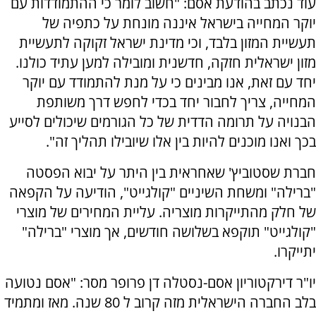
עוד נכתב בהודעת אסם: "חשוב לומר כי ההתמודדות עם
יוקר המחייה בישראל איננה מונחת על כתפיה של
תעשיית המזון בלבד, וכי מדינת ישראל זקוקה לתעשיית
מזון ישראלית חזקה, חדשנית ומובילה למען עתיד כולנו.
יחד עם זאת, אנו מבינים כי על מנת להתמודד עם יוקר
המחייה, צריך לחבור יחד בכדי לחפש דרך משותפת
הבנויה על תרומה הדדית של כל הגורמים שיכולים לסייע
בכך ואנו מוכנים להיות בין אלו שיובילו תהליך זה".
חברת שסטוביץ' שאחראית בין היתר על יבוא הפסטה
"ברילה" ומשחת השיניים "קולגייט", הודיעה על הקפאה
של חלק מהתייקרות מוצריה. עליית המחירים של מוצרי
"קולגייט" תוקפא בשלושה חודשים, אך מוצרי "ברילה"
יתייקרו.
יו"ר דירקטוריון אסם-נסטלה דן פרופר מסר: "אסם נטועה
בלב החברה הישראלית מזה קרוב ל 80 שנה. מאז ומתמיד