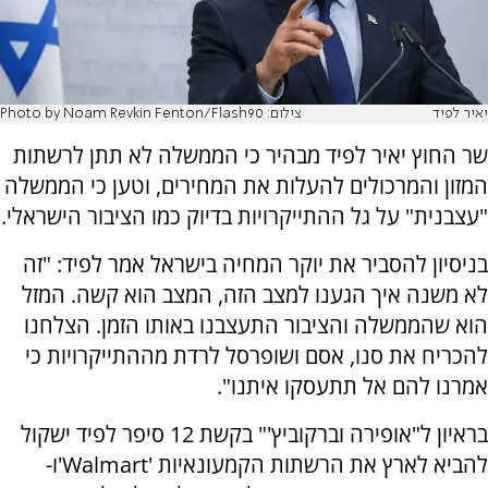
יאיר לפיד
צילום: Photo by Noam Revkin Fenton/Flash90
שר החוץ יאיר לפיד מבהיר כי הממשלה לא תתן לרשתות
המזון והמרכולים להעלות את המחירים, וטען כי הממשלה
"עצבנית" על גל ההתייקרויות בדיוק כמו הציבור הישראלי.
בניסיון להסביר את יוקר המחיה בישראל אמר לפיד: "זה
לא משנה איך הגענו למצב הזה, המצב הוא קשה. המזל
הוא שהממשלה והציבור התעצבנו באותו הזמן. הצלחנו
להכריח את סנו, אסם ושופרסל לרדת מההתייקרויות כי
אמרנו להם אל תתעסקו איתנו".
בראיון ל"אופירה וברקוביץ'" בקשת 12 סיפר לפיד ישקול
להביא לארץ את הרשתות הקמעונאיות 'Walmart'ו-