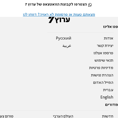
הצטרפו לקבוצת הוואטצאפ של ערוץ 7
מצאתם טעות או פרסומת לא ראויה? דווחו לנו
פנו אלינו
אודות
Pусский
יצירת קשר
عربية
פרסמו אצלנו
תנאי שימוש
מדיניות פרטיות
הצהרת נגישות
המייל האדום
עברית
English
מדורים
חדשות
העולם הערבי
פורום צע