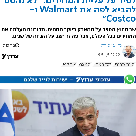
לפיד על עליית המחירים: "לא נהסס
להביא לפה את Walmart ו-
Costco"
שר החוץ מספר על המאבק ביוקר המחיה: הקורונה העלתה את
המחירים בכל העולם, אבל פה זה ישב על הזנחה של שנים.
עדו בן פורת
2 דקות
5.02.22, 19:51
עליית מחירים
יוקר המחיה
וולמארט
יאיר לפיד