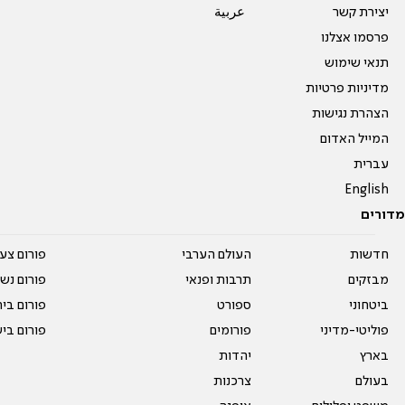
יצירת קשר
عربية
פרסמו אצלנו
תנאי שימוש
מדיניות פרטיות
הצהרת נגישות
המייל האדום
עברית
English
מדורים
חדשות
העולם הערבי
פורום צע
מבזקים
תרבות ופנאי
פורום נשו
ביטחוני
ספורט
פורום בי
פוליטי-מדיני
פורומים
פורום בי
בארץ
יהדות
בעולם
צרכנות