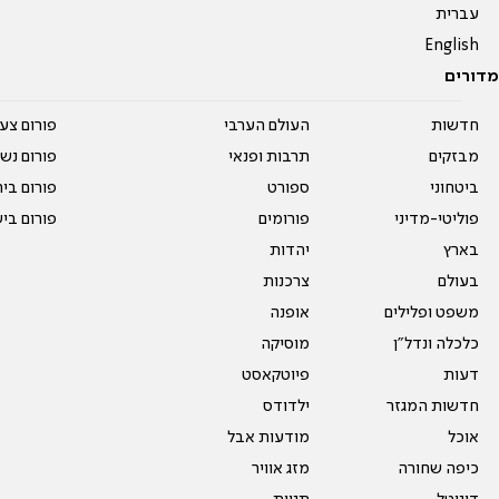
עברית
English
מדורים
חדשות
העולם הערבי
פורום צע
מבזקים
תרבות ופנאי
פורום נשו
ביטחוני
ספורט
פורום בי
פוליטי-מדיני
פורומים
פורום בי
בארץ
יהדות
בעולם
צרכנות
משפט ופלילים
אופנה
כלכלה ונדל"ן
מוסיקה
דעות
פיוטקאסט
חדשות המגזר
ילדודס
אוכל
מודעות אבל
כיפה שחורה
מזג אוויר