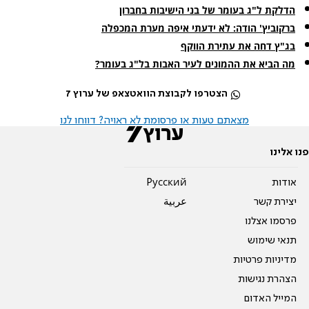
הדלקת ל"ג בעומר של בני הישיבות בחברון
ברקוביץ' הודה: לא ידעתי איפה מערת המכפלה
בג"ץ דחה את עתירת הווקף
מה הביא את ההמונים לעיר האבות בל"ג בעומר?
הצטרפו לקבוצת הוואטצאפ של ערוץ 7
מצאתם טעות או פרסומת לא ראויה? דווחו לנו
פנו אלינו
אודות
Pусский
יצירת קשר
عربية
פרסמו אצלנו
תנאי שימוש
מדיניות פרטיות
הצהרת נגישות
המייל האדום