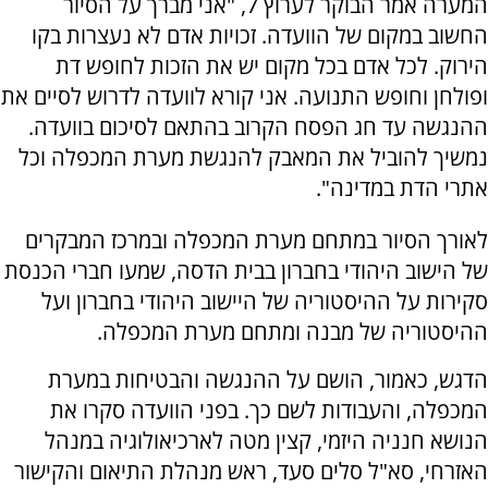
המערה אמר הבוקר לערוץ 7, "אני מברך על הסיור
החשוב במקום של הוועדה. זכויות אדם לא נעצרות בקו
הירוק. לכל אדם בכל מקום יש את הזכות לחופש דת
ופולחן וחופש התנועה. אני קורא לוועדה לדרוש לסיים את
ההנגשה עד חג הפסח הקרוב בהתאם לסיכום בוועדה.
נמשיך להוביל את המאבק להנגשת מערת המכפלה וכל
אתרי הדת במדינה".
לאורך הסיור במתחם מערת המכפלה ובמרכז המבקרים
של הישוב היהודי בחברון בבית הדסה, שמעו חברי הכנסת
סקירות על ההיסטוריה של היישוב היהודי בחברון ועל
ההיסטוריה של מבנה ומתחם מערת המכפלה.
הדגש, כאמור, הושם על ההנגשה והבטיחות במערת
המכפלה, והעבודות לשם כך. בפני הוועדה סקרו את
הנושא חנניה היזמי, קצין מטה לארכיאולוגיה במנהל
האזרחי, סא"ל סלים סעד, ראש מנהלת התיאום והקישור