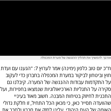
אורבך: להמשיך את תהליך ההנגשה של מערת המכפלה
ח"כ יום טוב כלפון (ימינה) אמר לערוץ 7: "הגענו עם ועדת
חוץ וביטחון לביקור במערת המכפלה בחברון כדי לעקוב
על התקדמות עבודות ההנגשה של המערה. קיבלנו גם
סקירה על התגליות הארכיאולוגיות שנמצאו בחפירות, ועל
התכנית לחיזוק בטיחות המבנה. חשוב מאוד בעיניי
שהוועדה תסייר כאן, כי מכאן הכל התחיל, זו חלקת גדולי
האומה של העם היהודי. עלינו לחזק את חברון ולחבר את