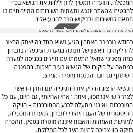
המכפלה. הוועדה תמשיך לדון וללוות את הנושא בכדי
להבטיח שהאתר יונגש ותשתית השירותים התיירותיים בו
תתאם לחשיבותו ולביקוש הרב להגיע אליו".
נשיא המדינה יצחק הרצוג בהדלקת נר ראשון במערת המכפלה
בחודש נובמבר האחרון הגיע נשיא המדינה יצחק הרצוג
להדלקת נר ראשון של חנוכה במערת המכפלה בחברון.
כמה מפגיני שמאל התעמתו עם חיילים בכניסה למערה
במחאה על ביקורו של הנשיא בעיר האבות. בהפגנה
השתתף גם חבר הכנסת מוסי רז ממרצ.
הנשיא הרצוג הדליק את החנוכייה עם החזן הראשי
לצה"ל שי אברמסון, ואמר: ''אחי ואחיותיי, גם היום, עם כל
המורכבות, ואינני מתעלם לרגע מהמורכבות – הזיקה
ההיסטורית של העם היהודי לחברון, למערת המכפלה,
למורשת האמהות והאבות איננה מוטלת בספק. ההכרה
בזיקה הזו צריכה להיות מעל לכל מחלוקת.