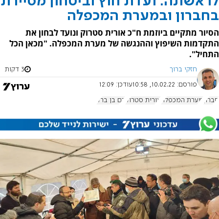
לראשונה: ועדת חוץ וביטחון מסיירת
בחברון ובמערת המכפלה
הסיור מתקיים ביוזמת ח"כ אורית סטרוק ונועד לבחון את
התקדמות השיפוץ וההנגשה של מערת המכפלה. "מכאן הכל
התחיל".
חזקי ברוך
3 דקות
פורסם:
10.02.22, 10:58
עודכן:
12:09
חברון
מערת המכפלה
אורית סטרוק
רם בן ברק