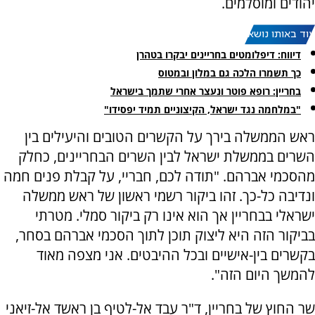
יהודים ומוסלמים.
עוד באותו נושא:
דיווח: דיפלומטים בחריינים יבקרו בטהרן
כך תשמרו הלכה גם במלון ובמטוס
בחריין: רופא פוטר ונעצר אחרי שתמך בישראל
"במלחמה נגד ישראל, הקיצוניים תמיד יפסידו"
ראש הממשלה בירך על הקשרים הטובים והיעילים בין
השרים בממשלת ישראל לבין השרים הבחריינים, כחלק
מהסכמי אברהם. "תודה לכם, חבריי, על קבלת פנים חמה
ונדיבה כל-כך. זהו ביקור רשמי ראשון של ראש ממשלה
ישראלי בבחריין אך הוא אינו רק ביקור סמלי. מטרתי
בביקור הזה היא ליצוק תוכן לתוך הסכמי אברהם בסחר,
בקשרים בין-אישיים ובכל ההיבטים. אני מצפה מאוד
להמשך היום הזה".
שר החוץ של בחריין, ד"ר עבד אל-לטיף בן ראשד אל-זיאני