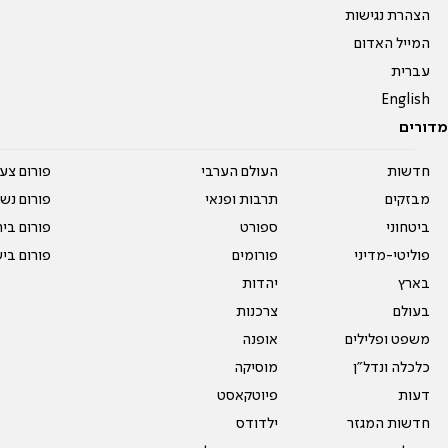
הצהרת נגישות
המייל האדום
עברית
English
מדורים
חדשות
העולם הערבי
פורום צע
מבזקים
תרבות ופנאי
פורום נשו
ביטחוני
ספורט
פורום בי
פוליטי-מדיני
פורומים
פורום בי
בארץ
יהדות
בעולם
צרכנות
משפט ופלילים
אופנה
כלכלה ונדל"ן
מוסיקה
דעות
פיוטקאסט
חדשות המגזר
ילדודס