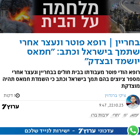
בחריין | רופא פוטר ונעצר אחרי
שתמך בישראל וכתב: "חמאס
יושמד ובצדק"
רופא הודי פוטר מעבודתו בבית חולים בבחריין ונעצר אחרי
מספר ציוצים בהם תמך בישראל וכתב כי השמדת חמאס תהיה
מוצדקת
ציקי ברנדוין
1 דקות
22.10.23, 9:47
חמאס
הודו
בחריין
חרבות ברזל