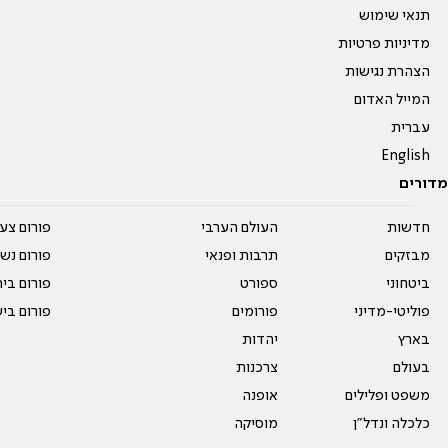
תנאי שימוש
מדיניות פרטיות
הצהרת נגישות
המייל האדום
עברית
English
מדורים
חדשות
העולם הערבי
פורום צע
מבזקים
תרבות ופנאי
פורום נשו
ביטחוני
ספורט
פורום בי
פוליטי-מדיני
פורומים
פורום בי
בארץ
יהדות
בעולם
צרכנות
משפט ופלילים
אופנה
כלכלה ונדל"ן
מוסיקה