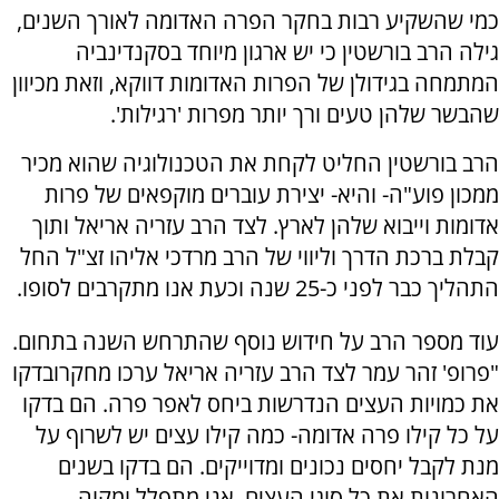
כמי שהשקיע רבות בחקר הפרה האדומה לאורך השנים,
גילה הרב בורשטין כי יש ארגון מיוחד בסקנדינביה
המתמחה בגידולן של הפרות האדומות דווקא, וזאת מכיוון
שהבשר שלהן טעים ורך יותר מפרות 'רגילות'.
הרב בורשטין החליט לקחת את הטכנולוגיה שהוא מכיר
ממכון פוע"ה- והיא- יצירת עוברים מוקפאים של פרות
אדומות וייבוא שלהן לארץ. לצד הרב עזריה אריאל ותוך
קבלת ברכת הדרך וליווי של הרב מרדכי אליהו זצ"ל החל
התהליך כבר לפני כ-25 שנה וכעת אנו מתקרבים לסופו.
עוד מספר הרב על חידוש נוסף שהתרחש השנה בתחום.
"פרופ' זהר עמר לצד הרב עזריה אריאל ערכו מחקרובדקו
את כמויות העצים הנדרשות ביחס לאפר פרה. הם בדקו
על כל קילו פרה אדומה- כמה קילו עצים יש לשרוף על
מנת לקבל יחסים נכונים ומדוייקים. הם בדקו בשנים
האחרונות את כל סוגי העצים. אני מתפלל ומקוה