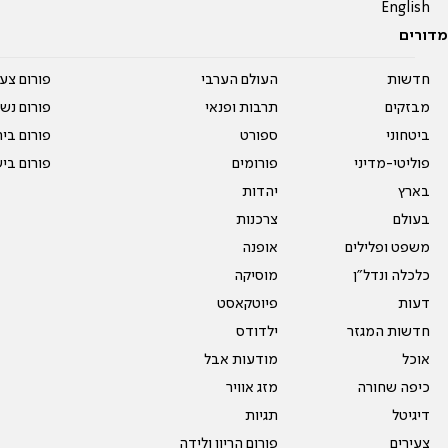
English
מדורים
חדשות
העולם הערבי
פורום צע
מבזקים
תרבות ופנאי
פורום נשו
ביטחוני
ספורט
פורום בי
פוליטי-מדיני
פורומים
פורום בי
בארץ
יהדות
בעולם
צרכנות
משפט ופלילים
אופנה
כלכלה ונדל"ן
מוסיקה
דעות
פיוטקאסט
חדשות המגזר
ילדודס
אוכל
מודעות אבל
כיפה שחורה
מזג אוויר
דיגיטל
תגיות
צעירים
פורום הריון ולידה