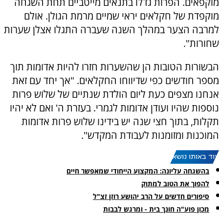
מוקפאים. הפרות גדלו בתנאים מייטביים תחת השגחה
מוקפדת של חקלאים יראי שמיים מרמת הגולן. אולם
למרבה הצער במהלך השנה שעברה התגלו אצלן שערות
שחורות".
הבשורות הטובות הן שהשערות חזרו להיות אדומות תוך
מספר חודשים כפי שדיווחו החקלאים. "אך יחד עם זאת
אנחנו מצפים כעת ליום הולדת שנתיים של שלוש פרות
נוספות שהיו ועודן אדומות לגמרי. בעזרת ה' ואם לא יהיו
תקלות, בתוך חצי שנה יש בידינו שלוש פרות אדומות
המוכנות ומזומנות לעבודת המקדש".
עוד באותו נושא:
בהשגחה עליונה: המקצוע הייחודי שמאפשר חיים
להפוך את הטוב למתוק
סיפורים חדשים על הרב יהושע רוזן זצ"ל
מכון פוע"ה חונך בית - ומרגש לבבות