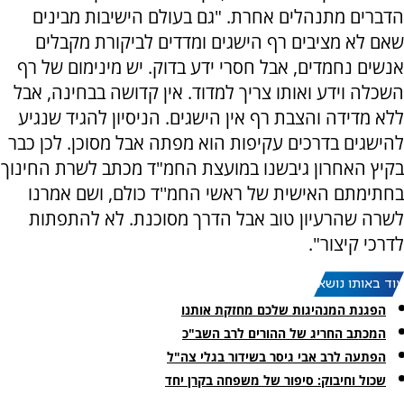
הדברים מתנהלים אחרת. "גם בעולם הישיבות מבינים
שאם לא מציבים רף הישגים ומדדים לביקורת מקבלים
אנשים נחמדים, אבל חסרי ידע בדוק. יש מינימום של רף
השכלה וידע ואותו צריך למדוד. אין קדושה בבחינה, אבל
ללא מדידה והצבת רף אין הישגים. הניסיון להגיד שנגיע
להישגים בדרכים עקיפות הוא מפתה אבל מסוכן. לכן כבר
בקיץ האחרון גיבשנו במועצת החמ"ד מכתב לשרת החינוך
בחתימתם האישית של ראשי החמ''ד כולם, ושם אמרנו
לשרה שהרעיון טוב אבל הדרך מסוכנת. לא להתפתות
לדרכי קיצור".
עוד באותו נושא:
הפגנת המנהיגות שלכם מחזקת אותנו
המכתב החריג של ההורים לרב השב"כ
הפתעה לרב אבי גיסר בשידור בגלי צה"ל
שכול וחיבוק: סיפור של משפחה בקרן יחד