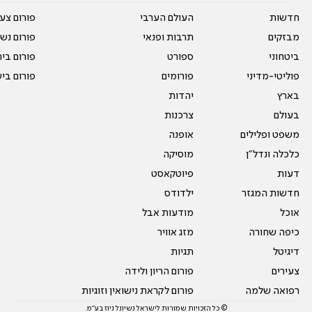
חדשות
העולם הערבי
פורום צע
מבזקים
תרבות ופנאי
פורום נשו
ביטחוני
ספורט
פורום בי
פוליטי-מדיני
פורומים
פורום בי
בארץ
יהדות
בעולם
צרכנות
משפט ופלילים
אופנה
כלכלה ונדל"ן
מוסיקה
דעות
פיוטקאסט
חדשות המגזר
ילדודס
אוכל
מודעות אבל
כיפה שחורה
מזג אוויר
דיגיטל
תגיות
צעירים
פורום הריון ולידה
רפואה שלמה
פורום לקראת נישואין וזוגיות
© כל הזכויות שמורות לישראל נשיונל ניוז בע"מ.