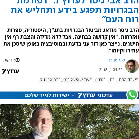
הרב אבי גיסר לערוץ 7: "רפורמת
הבגרויות תפגע בידע ותחליש את
רוח העם"
הרב גיסר מודאג מביטול הבגרויות בתנ"ך, היסטוריה, ספרות
ואזרחות. "אין קדושה בבחינה, אבל ללא מדידה והצבת רף אין
הישגים. נייצר כאן דור עני בדעת ובמוטיבציה באופן שיסכן את
עתידו וקיומו".
שמעון כהן
3 דקות
1.05.22, 21:18
משרד החינוך
חינוך
בגרויות
יפעת שאשא ביטון
הרב אבי גיסר