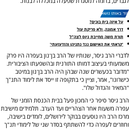
לגברים, בדומה למסגרת שפעלה במכללה לבנות.
עוד באותו נושא:
על איזה בית בוכים?
דרך אמונה, ולא פריקת עול
תורת משה מחייבת גיוס לצה"ל
'קראתי את האישום נגד נתניהו והזדעזעתי'
לדברי הרב גיסר, שנותיו של הרב בן־נון בעפרה היו פרק
משמעותי בעיצוב דמותו התורנית ובהשפעתו הציבורית.
"מדובר בכעשרים שנה שבהן היה הרב בן־נון במיטב
כישרונו", אמר, וציין כי בתקופה זו ייסד את לימוד התנ"ך
"המאיר והגדול שלו".
הרב גיסר סיפר כי המכון פעל בבית הכנסת הזמני של
עפרה משעות אחר הצהריים ועד הערב. תלמידים מישיבת
מרכז הרב היו נוסעים בבוקר לירושלים, לומדים בישיבה,
וחוזרים לעפרה כדי להשתתף בסדר שני של לימודי תנ"ך