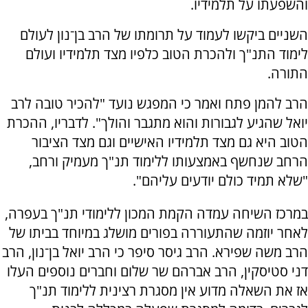
והשפעתו על תלמידיו.
השניים ביקשו לעמוד על תרומתו של הרב בן־נון לעולם
לימוד התנ"ך ולהכרת הטוב כלפיו מצד תלמידיו ועולם
התורה.
הרב להמן פתח ואמר כי המפגש נועד "להכיר טובה לרב
יואל שהגיע לגבורות והוא מתגבר והולך". לדבריו, ההכרת
הטוב היא גם מצד תלמידיו האישיים וגם מצד הציבור
הרחב שנחשף באמצעותו ללימוד תנ"ך מעמיק ורחב,
"שלא תמיד כולם יודעים עליהם".
במרכז השיחה עמדה הקמת המכון ללימודי תנ"ך בעפרה,
לאחר יוזמה שהתעוררה בפורים מושלג במיוחד בביתו של
הרב משה שפירא. הרב גיסר סיפר כי הרב יואל בן־נון, הרב
דני סטיסקין, הרב אברהם שר שלום וחברים נוספים העלו
אז את השאלה מדוע אין מסגרת רצינית ללימוד תנ"ך