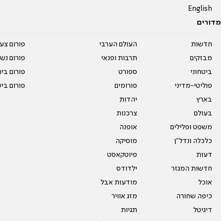
English
מדורים
חדשות
העולם הערבי
פורום צע
מבזקים
תרבות ופנאי
פורום נשו
ביטחוני
ספורט
פורום בי
פוליטי-מדיני
פורומים
פורום בי
בארץ
יהדות
בעולם
צרכנות
משפט ופלילים
אופנה
כלכלה ונדל"ן
מוסיקה
דעות
פיוטקאסט
חדשות המגזר
ילדודס
אוכל
מודעות אבל
כיפה שחורה
מזג אוויר
דיגיטל
תגיות