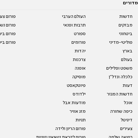
מדורים
חדשות
העולם הערבי
פורום צע
מבזקים
תרבות ופנאי
פורום נשו
ביטחוני
ספורט
פורום בי
פוליטי-מדיני
פורומים
פורום בי
בארץ
יהדות
בעולם
צרכנות
משפט ופלילים
אופנה
כלכלה ונדל"ן
מוסיקה
דעות
פיוטקאסט
חדשות המגזר
ילדודס
אוכל
מודעות אבל
כיפה שחורה
מזג אוויר
דיגיטל
תגיות
צעירים
פורום הריון ולידה
רפואה שלמה
פורום לקראת נישואין וזוגיות