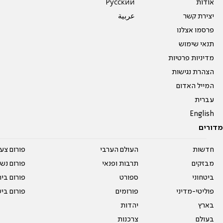
אודות
Pусский
יצירת קשר
عربية
פרסמו אצלנו
תנאי שימוש
מדיניות פרטיות
הצהרת נגישות
המייל האדום
עברית
English
מדורים
חדשות
העולם הערבי
פורום צע
מבזקים
תרבות ופנאי
פורום נשו
ביטחוני
ספורט
פורום בי
פוליטי-מדיני
פורומים
פורום בי
בארץ
יהדות
בעולם
צרכנות