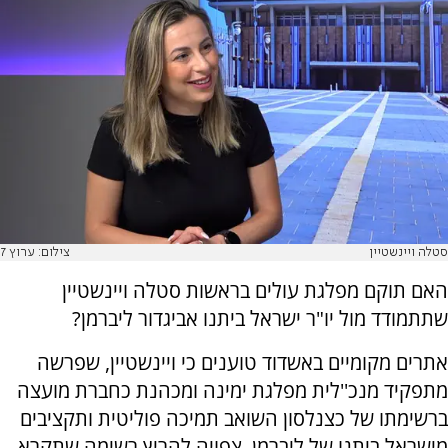
סטלה ויינשטיין
צילום: ערוץ 7
האם תוקם מפלגת עולים בראשות סטלה ויינשטיין
שתתמודד מול יו"ר ישראל ביתנו אביגדור ליברמן?
אתרים מקומיים באשדוד טוענים כי ויינשטיין, שפרשה
מתפקיד מנכ''לית מפלגת ימינה ומכהנת כחברת מועצה
ברשימתו של כצנלסון השואב תמיכה פוליטית ותקציבים
מישראל ביתנו של ליברמן, צפויה להריץ רשימה שתקרא