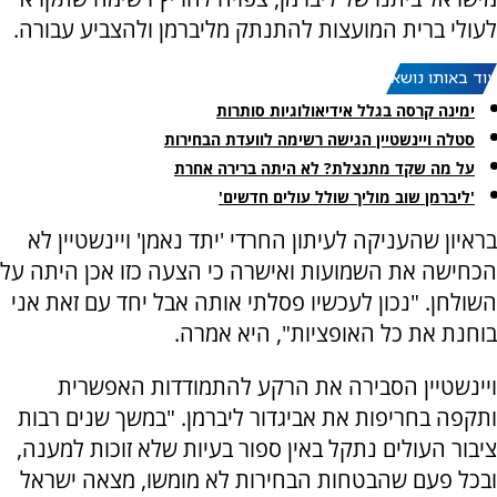
לעולי ברית המועצות להתנתק מליברמן ולהצביע עבורה.
עוד באותו נושא:
ימינה קרסה בגלל אידיאולוגיות סותרות
סטלה ויינשטיין הגישה רשימה לוועדת הבחירות
על מה שקד מתנצלת? לא היתה ברירה אחרת
'ליברמן שוב מוליך שולל עולים חדשים'
בראיון שהעניקה לעיתון החרדי 'יתד נאמן' ויינשטיין לא
הכחישה את השמועות ואישרה כי הצעה כזו אכן היתה על
השולחן. "נכון לעכשיו פסלתי אותה אבל יחד עם זאת אני
בוחנת את כל האופציות", היא אמרה.
ויינשטיין הסבירה את הרקע להתמודדות האפשרית
ותקפה בחריפות את אביגדור ליברמן. "במשך שנים רבות
ציבור העולים נתקל באין ספור בעיות שלא זוכות למענה,
ובכל פעם שהבטחות הבחירות לא מומשו, מצאה ישראל