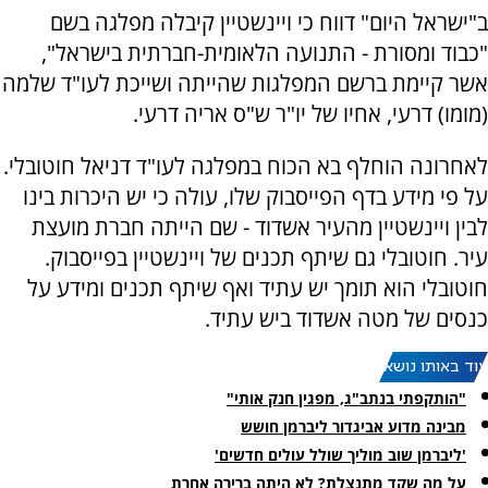
ב"ישראל היום" דווח כי ויינשטיין קיבלה מפלגה בשם
"כבוד ומסורת - התנועה הלאומית-חברתית בישראל",
אשר קיימת ברשם המפלגות שהייתה ושייכת לעו"ד שלמה
(מומו) דרעי, אחיו של יו"ר ש"ס אריה דרעי.
לאחרונה הוחלף בא הכוח במפלגה לעו"ד דניאל חוטובלי.
על פי מידע בדף הפייסבוק שלו, עולה כי יש היכרות בינו
לבין ויינשטיין מהעיר אשדוד - שם הייתה חברת מועצת
עיר. חוטובלי גם שיתף תכנים של ויינשטיין בפייסבוק.
חוטובלי הוא תומך יש עתיד ואף שיתף תכנים ומידע על
כנסים של מטה אשדוד ביש עתיד.
עוד באותו נושא:
"הותקפתי בנתב"ג, מפגין חנק אותי"
מבינה מדוע אביגדור ליברמן חושש
'ליברמן שוב מוליך שולל עולים חדשים'
על מה שקד מתנצלת? לא היתה ברירה אחרת