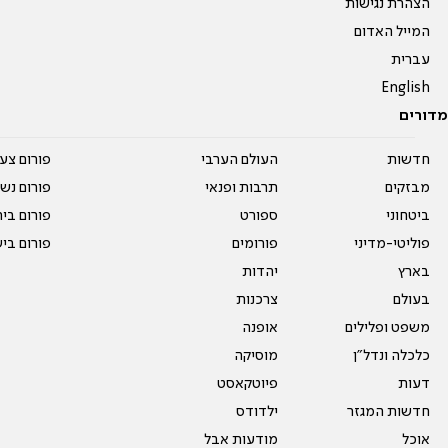
הצהרת נגישות
המייל האדום
עברית
English
מדורים
חדשות
העולם הערבי
פורום צע
מבזקים
תרבות ופנאי
פורום נשו
ביטחוני
ספורט
פורום בי
פוליטי-מדיני
פורומים
פורום בי
בארץ
יהדות
בעולם
צרכנות
משפט ופלילים
אופנה
כלכלה ונדל"ן
מוסיקה
דעות
פיוטקאסט
חדשות המגזר
ילדודס
אוכל
מודעות אבל